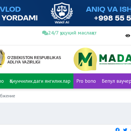
24/7 ҳуқуқий маслаҳат
ро
Қонунчиликдаги янгиликлар
Pro bono
Бепул вауче
абжение