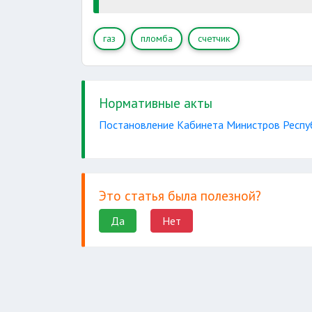
осмо
отказа потребителя
газ
пломба
счетчик
Нормативные акты
Постановление Кабинета Министров Респуб
Это статья была полезной?
Да
Нет