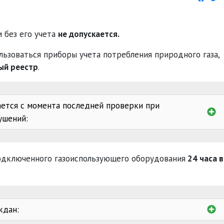
 без его учета
не допускается.
льзоваться приборы учета потребления природного газа,
ый реестр
.
ается с момента последней проверки при
ушений:
ных пломб
дключенного газоиспользующего оборудования
24 часа в
режим работ
ждан: