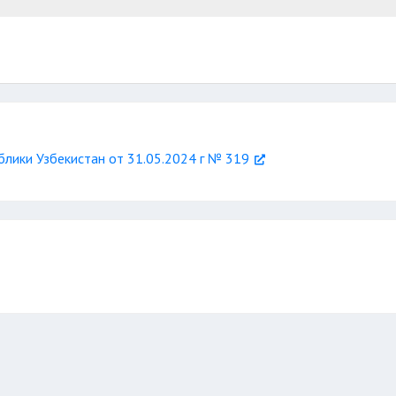
тра счетчиков
двумя свидетелями
вправе объяснить причину
лики Узбекистан от 31.05.2024 г № 319