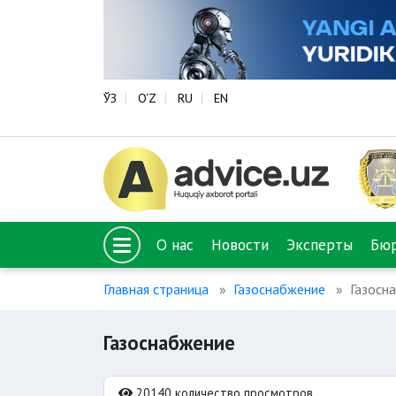
ЎЗ
O‘Z
RU
EN
О нас
Новости
Эксперты
Бю
Главная страница
Газоснабжение
Газосн
Газоснабжение
20140 количество просмотров