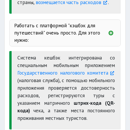
страны,
возмещается часть расходов
.
Работать с платформой "кэшбэк для
путешествий" очень просто. Для этого
нужно:
Soliq.uz
Cистема кешбэк интегрирована со
через FaceID
специальным мобильным приложением
Государственного налогового комитета
выбрать маршрут
(налоговая служба), с помощью мобильного
приложения проверяется достоверность
ввести данные
расходов, регистрируются туры с
указанием матричного
штрих-кода (QR-
кода)
чека, а также места постоянного
проживания местных туристов.
завершить поездку