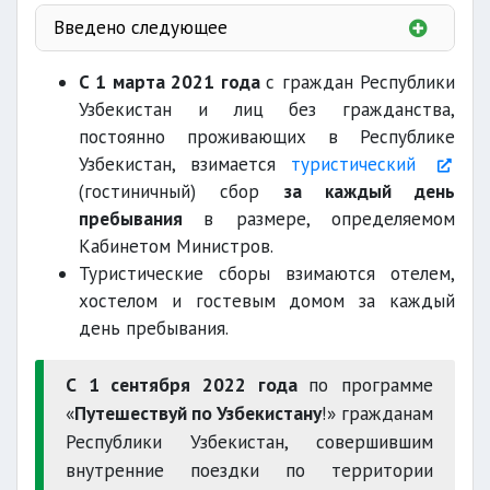
Введено следующее
25%
С 1 марта 2021 года
с граждан Республики
15%
Узбекистан и лиц без гражданства,
10%
постоянно проживающих в Республике
Узбекистан, взимается
туристический
(гостиничный) сбор
за каждый день
пребывания
в размере, определяемом
за каждый день
Кабинетом Министров.
Туристические сборы взимаются отелем,
0,4% от БРВ
хостелом и гостевым домом за каждый
день пребывания.
С 1 сентября 2022 года
по программе
с 1 марта 2022 года
«
Путешествуй по Узбекистану
!» гражданам
социальная рекламная продукция
Республики Узбекистан, совершившим
внутренние поездки по территории