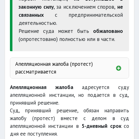
законную силу
, за исключением споров,
не
связанных
с предпринимательской
деятельностью.
Решение суда может быть
обжаловано
(опротестовано) полностью или в части.
Апелляционная жалоба (протест)
рассматривается
Апелляционная жалоба
адресуется суду
апелляционной инстанции, но подается в суд,
принявший решение.
межрайонного
Суд, принявший решение, обязан направить
жалобу (протест) вместе с делом в суд
апелляционной инстанции в
5-дневный срок
со
территориального
военного
дня ее поступления.
Судебной коллегией