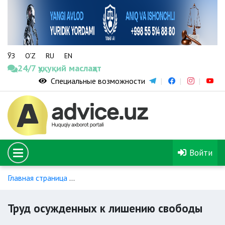
ЎЗ
O‘Z
RU
EN
24/7 ҳуқуқий маслаҳат
Специальные возможности
Войти
Главная страница
Уголовно-исполнительное производство
Труд осужденных к лишению свободы