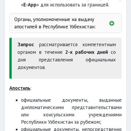
«
E-App
» для использовать за границей.
Органы, уполномоченные на выдачу
апостилей в Республике Узбекистан:
Министерству юстиции
Запрос
рассматривается компетентным
органом в течение
2-х рабочих дней
со
дня представления официальных
документов.
Верховный суд
Апостиль
:
официальные документы, выданные
дипломатическими представительствами
Генеральная прокуратура
или консульскими учреждениями
Республики Узбекистан за рубежом;
официальные документы, непосредственно