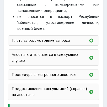
связанные с коммерческими или
таможенными операциями;
Государственная инспекция по контролю за
не вносится в паспорт Республики
качеством образования
Узбекистан, удостоверение личности,
военный билет.
Плата за рассмотрение запроса
Министерство иностранных дел
Апостиль отклоняется в следующих
20 % от БРВ;
случаях
при отсутствии
Процедура электронного апостиля
20 % от БРВ
пунктом 15
подает заявку
10 %
Правил
Предоставление консультаций (справок)
от БРВ
по апостилю
ЕПИГУ
Сведения предоставляется по следующим