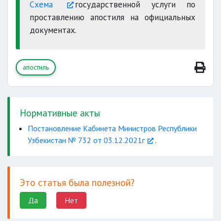
вопросам:
Схема
государственной услуги по
не имеет
проставлению апостиля на официальных
полномочий
документах.
апостиль
Положению
30
календарных дней
Нормативные акты
Постановление Кабинета Министров Республики
Узбекистан № 732 от 03.12.2021г
.
участника Конвенции
SMS-
Это статья была полезной?
сообщением
лично отправил
Да
Нет
запрос