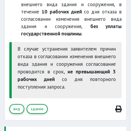
внешнего вида здания и сооружения, в
течение
10 рабочих дней
со дня отказа в
аварийном состоянии
согласовании изменения внешнего вида
отсутствие регистрации
здания и сооружения,
без уплаты
государственной пошлины
.
соответствующую
следующий рабочий день
В случае устранения заявителем причин
лицензию
вправе отказаться
отказа в согласовании изменения внешнего
вида здания и сооружения согласование
влияющих на
проводится в срок,
не превышающий 3
прочность
отказывается
рабочих дней
со дня повторного
несоответствие эскизного проекта
поступления запроса.
возврату не подлежит
неявка заявителя
вид
здание
запрещенные