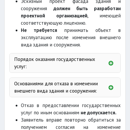
Эскизный проект фасада здания и
сооружения
должен быть разработан
проектной организацией
, имеющей
соответствующую лицензию.
Не требуется
принимать объект в
эксплуатацию после изменения внешнего
вида здания и сооружения.
Порядок оказания государственных
услуг:
Центры гос
услуг
Основаниями для отказа в изменении
внешнего вида здания и сооружения:
анкете
ЕПИГУ
Отказ в предоставлении государственных
неуплата пошлины
услуг по иным основаниям
не допускается.
Заявитель вправе повторно обратиться за
изменение
ЕПИГУ
получением согласия на изменение