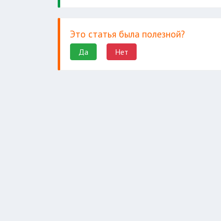
поощре
однократное грубое нарушение
трудовые отнош
Это статья была полезной?
Да
Нет