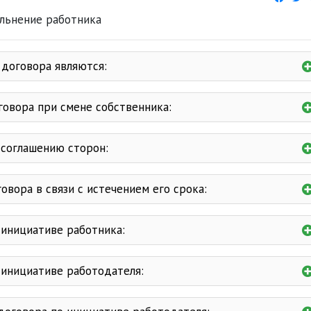
договора являются:
статья 158
овора при смене собственника:
статья 160 ТК
статья 161
соглашению сторон:
ч.5 статьи 156
вора в связи с истечением его срока:
ч.4 статьи 137
инициативе работника:
3 календарных дня
инициативе работодателя:
ч.2 статьи 143
статья 168