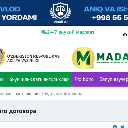
24/7 ҳуқуқий маслаҳат
ро
Қонунчиликдаги янгиликлар
Pro bono
Бепул вауче
ования прекращения трудового договора
ого договора