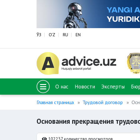
ЎЗ
O‘Z
RU
EN
О нас
Новости
Эксперты
Бю
Главная страница
Трудовой договор
Осн
Основания прекращения трудов
102237 количество просмотров