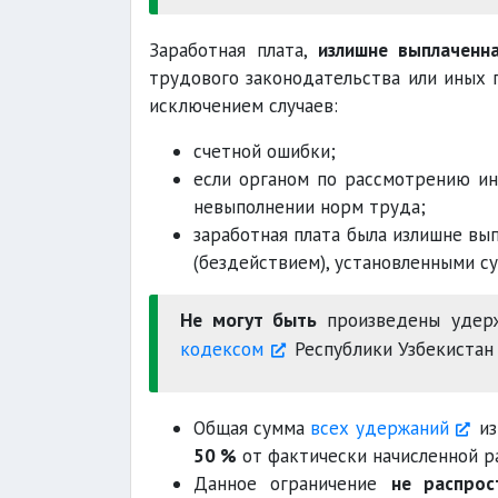
Заработная плата,
излишне выплаченна
трудового законодательства или иных 
превышает
исключением случаев:
счетной ошибки;
неотработанные дни отпуска
если органом по рассмотрению ин
невыполнении норм труда;
заработная плата была излишне вы
(бездействием), установленными с
Не могут быть
произведены удер
кодексом
Республики Узбекистан
Общая сумма
всех удержаний
из
50 %
от фактически начисленной р
Данное ограничение
не распрос