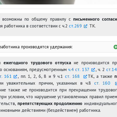
возможны по общему правилу с
письменного соглас
ия работника в соответствии с ч.2
ст.269
ТК.
работника производятся удержания:
ений
ни
ежегодного трудового отпуска
не производится пр
Об исполнении судебных актов и актов иных органов
по основаниям, предусмотренным
ч.4 ст. 137
, ч. 2
ст.1
т. 161
, пп. 1, 2, 6, 8 и 9 ч.1
ст. 168
ТК, а также
п
и уважительных причин, указанных в ч.8
ст. 160
ание также не производится при прекращении трудово
для возврата с
при условии, что нарушение установленных правил прие
тельств,
препятствующих продолжению
индивидуальног
1 месяца
виновными действиями (бездействием) работника.