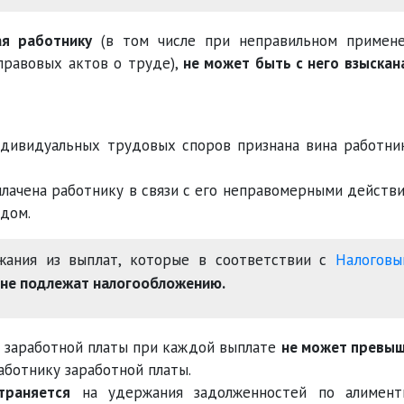
в судебном порядке
я работнику
(в том числе при неправильном примен
правовых актов о труде),
не может быть с него взыскан
дивидуальных трудовых споров признана вина работни
плачена работнику в связи с его неправомерными действ
удом.
жания из выплат, которые в соответствии с
Налоговы
не подлежат налогообложению.
 заработной платы при каждой выплате
не может превы
аботнику заработной платы.
траняется
на удержания задолженностей по алимент