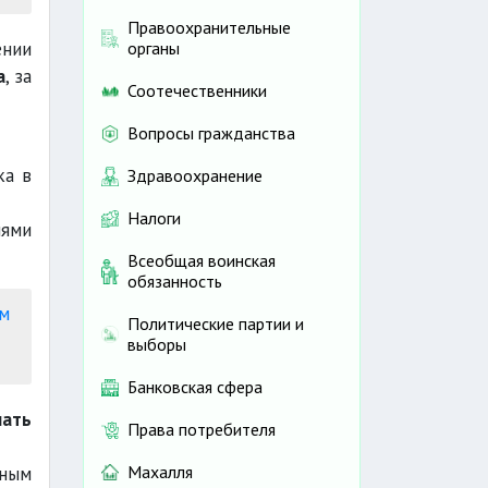
Правоохранительные
ении
органы
не
а
, за
Соотечественники
Вопросы гражданства
ка в
Здравоохранение
Налоги
иями
Всеобщая воинская
обязанность
м
Политические партии и
выборы
Банковская сфера
шать
Права потребителя
Махалля
ным