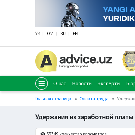
ЎЗ
O‘Z
RU
EN
О нас
Новости
Эксперты
Бю
Главная страница
Оплата труда
Удержан
Удержания из заработной платы
53349 количество просмотров