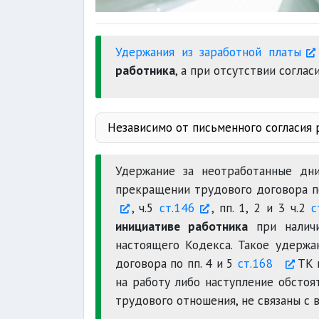
Удержания из заработной платы
работника
, а при отсутствии соглас
Независимо от письменного согласия 
налогов
судебных реш
Удержание за неотработанные д
прекращении трудового договора 
, ч.5
ст.146
, пп. 1, 2 и 3 ч.2
с
аванса
инициативе работника
при наличи
настоящего Кодекса. Такое удерж
договора по пп. 4 и 5
ст.168
ТК 
на работу либо наступление обстоя
трудового отношения, не связаны с 