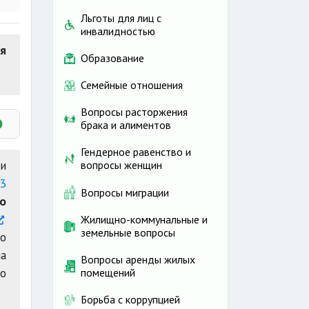
Льготы для лиц с
инвалидностью
ия
Образование
Семейные отношения
Вопросы расторжения
брака и алиментов
Гендерное равенство и
и
вопросы женщин
43
Вопросы миграции
о
Жилищно-коммунальные и
земельные вопросы
го
умм
ма
Вопросы аренды жилых
о
помещений
Борьба с коррупцией