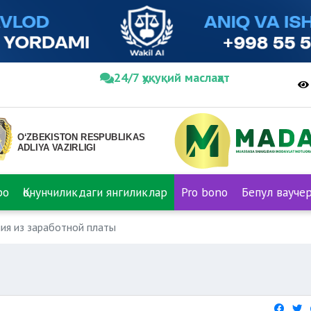
24/7 ҳуқуқий маслаҳат
ро
Қонунчиликдаги янгиликлар
Pro bono
Бепул вауче
ия из заработной платы