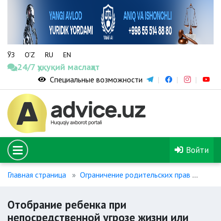
ЎЗ
O‘Z
RU
EN
24/7 ҳуқуқий маслаҳат
Специальные возможности
Войти
Главная страница
Ограничение родительских прав
Отоб
Отобрание ребенка при
непосредственной угрозе жизни или