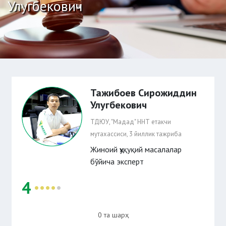
Улугбекович
Тажибоев Сирожиддин
Улугбекович
ТДЮУ, "Мадад" ННТ етакчи
мутахассиси, 3 йиллик тажриба
Жиноий ҳуқуқий масалалар
бўйича эксперт
4
0 та шарҳ