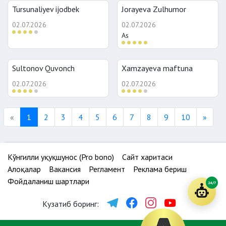
Tursunaliyev ijodbek
Jorayeva Zulhumor
02.07.2026
02.07.2026
As
Sultonov Quvonch
Xamzayeva maftuna
02.07.2026
02.07.2026
Previous
Next
«
1
2
3
4
5
6
7
8
9
10
»
Кўнгилли ҳуқуқшунос (Pro bono)
Сайт харитаси
Алоқалар
Вакансия
Регламент
Реклама бериш
Фойдаланиш шартлари
24/7
Кузатиб боринг: