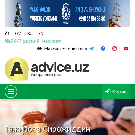
ЎЗ
O‘Z
RU
EN
24/7 ҳуқуқий маслаҳат
Махсус имкониятлар
Кириш
Тажибоев Сирожиддин