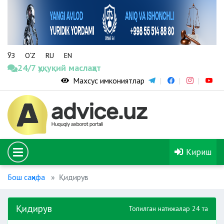
ЎЗ
O‘Z
RU
EN
24/7 ҳуқуқий маслаҳат
Махсус имкониятлар
Кириш
Бош саҳифа
Қидирув
Қидирув
Топилган натижалар 24 та