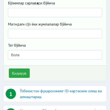
Бўлимлар сарлавҳаси бўйича
Матндаги сўз ёки жумлалалар бўйича
Тег бўйича
Қидирув
Ўзбекистон фуқаросининг ID-картасини олиш ва
1
алмаштириш