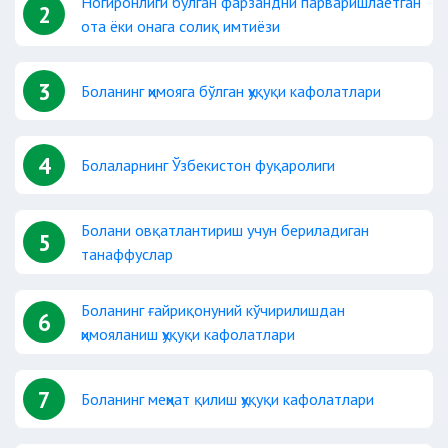
Ногиронлиги бўлган фарзандни парваришлаётган
2
ота ёки онага солиқ имтиёзи
3
Боланинг ҳимояга бўлган ҳуқуқи кафолатлари
4
Болаларнинг Ўзбекистон фуқаролиги
Болани овқатлантириш учун бериладиган
5
танаффуслар
Боланинг ғайриқонуний кўчирилишдан
6
ҳимояланиш ҳуқуқи кафолатлари
7
Боланинг меҳнат қилиш ҳуқуқи кафолатлари