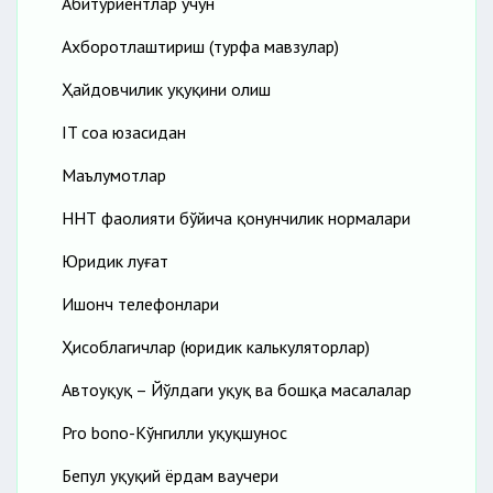
Абитуриентлар учун
Ахборотлаштириш (турфа мавзулар)
Ҳайдовчилик ҳуқуқини олиш
IT соҳа юзасидан
Маълумотлар
ННТ фаолияти бўйича қонунчилик нормалари
Юридик луғат
Ишонч телефонлари
Ҳисоблагичлар (юридик калькуляторлар)
Автоҳуқуқ – Йўлдаги ҳуқуқ ва бошқа масалалар
Pro bono-Кўнгилли ҳуқуқшунос
Бепул ҳуқуқий ёрдам ваучери