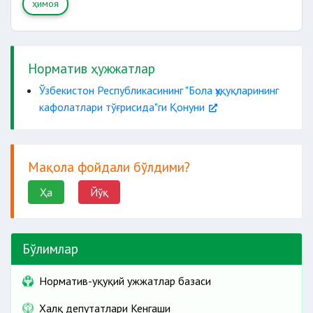
ҳимоя
Норматив ҳужжатлар
Ўзбекистон Республикасининг "Бола ҳуқуқларининг
кафолатлари тўғрисида"ги Қонуни
Мақола фойдали бўлдими?
Ҳа
Йўқ
Бўлимлар
Норматив-ҳуқуқий ҳужжатлар базаси
Халқ депутатлари Кенгаши