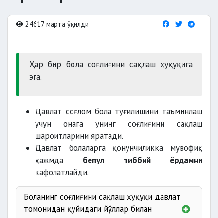
24617 марта ўқилди
Ҳар бир бола соғлиғини сақлаш ҳуқуқига
эга.
Давлат соғлом бола туғилишини таъминлаш
учун онага унинг соғлиғини сақлаш
шароитларини яратади.
Давлат болаларга қонунчиликка мувофиқ
ҳажмда
бепул тиббий ёрдамни
кафолатлайди.
Боланинг соғлиғини сақлаш ҳуқуқи давлат
томонидан қуйидаги йўллар билан