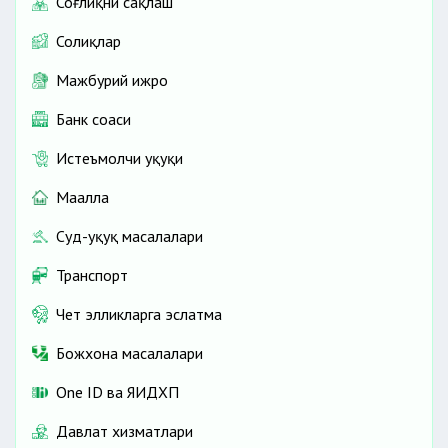
Соғлиқни сақлаш
Солиқлар
Мажбурий ижро
Банк соҳаси
Истеъмолчи ҳуқуқи
Маҳалла
Суд-ҳуқуқ масалалари
Транспорт
Чет элликларга эслатма
Божхона масалалари
One ID ва ЯИДХП
Давлат хизматлари