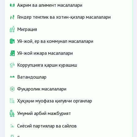
Ажрим ва алимент масалалари
Гендер тенглик ва хотин-қизлар масалалари
Миграция
Уй-жой, ер ва коммунал масалалари
Уй-жой ижара масалалари
Коррупцияга қарши курашиш
Ватандошлар
Фуқаролик масалалари
Ҳуқуқни муҳофаза қилувчи органлар
Умумий ҳарбий мажбурият
Сиёсий партиялар ва сайлов