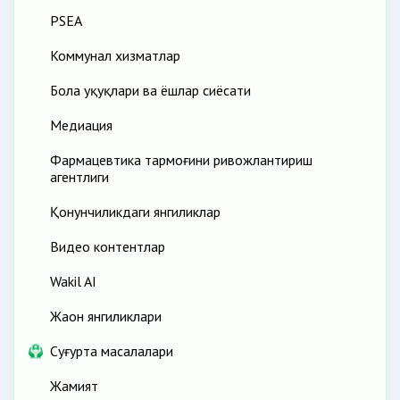
PSEA
Коммунал хизматлар
Бола ҳуқуқлари ва ёшлар сиёсати
Медиация
Фармацевтика тармоғини ривожлантириш
агентлиги
Қонунчиликдаги янгиликлар
Видео контентлар
Wakil AI
Жаҳон янгиликлари
Cуғурта масалалари
Жамият