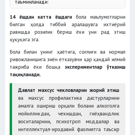
таъминланади:
14 ёшдан катта ёшдаги
бола маълумотларни
билган ҳолда тиббий аралашувга ихтиёрий
равишда розилик бериш ёки уни рад этиш
ҳуқуқига эга.
Бола билан унинг ҳаётига, соғлиғи ва нормал
ривожланишига зиён етказувчи ҳар қандай илмий
тажриба ёки бошқа
экспериментлар ўтказиш
тақиқланади.
Давлат махсус чекловларни жорий этиш
ва махсус профилактика дастурларини
амалга ошириш орқали болани алкоголга
мойилликдан, чекишдан, гиёҳвандлик
воситаларини, психотроп моддалар ва
интеллектуал-иродавий фаолиятга таъсир