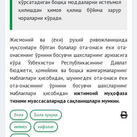
кўрсатадиган бошқа моддаларни истеъмол
қилишдан ҳимоя қилиш бўйича зарур
чораларни кўради.
Жисмоний ва (ёки) руҳий ривожланишида
нуқсонлари бўлган болалар ота-онаси ёки ота-
онасининг ўрнини босувчи шахсларнинг аризасига
кўра Ўзбекистон Республикасининг Давлат
бюджети, ҳомийлик ва бошқа жамғармаларнинг
маблағлари ҳисобидан, шунингдек ота-онаси ёки
ота-онасининг ўрнини босувчи шахсларнинг
маблағлари ҳисобидан
ижтимоий муҳофаза
тизими муассасаларида сақланишлари мумкин.
бола
Бола ҳуқуқи
имтиёз
кафолат