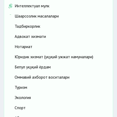
Интеллектуал мулк
Шаҳарсозлик масалалари
Тадбиркорлик
Адвокат хизмати
Нотариат
Юридик хизмат (ҳуқуқий ҳужжат намуналари)
Бепул ҳуқуқий ёрдам
Оммавий ахборот воситалари
Туризм
Экология
Спорт