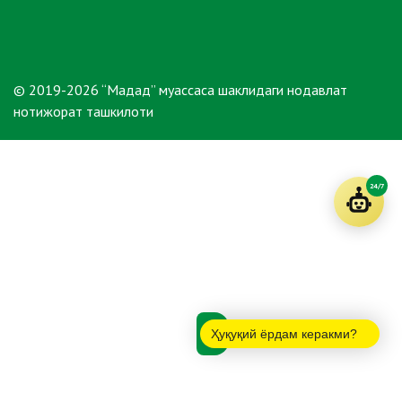
© 2019-2026 “Мадад” муассаса шаклидаги нодавлат
нотижорат ташкилоти
24/7
Ҳуқуқий ёрдам керакми?