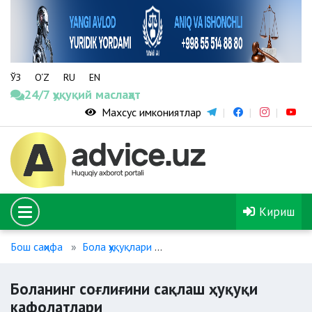
ЎЗ
O‘Z
RU
EN
24/7 ҳуқуқий маслаҳат
Махсус имкониятлар
Кириш
Бош саҳифа
Бола ҳуқуқлари
Боланинг соғлиғини сақлаш ҳ
Боланинг соғлиғини сақлаш ҳуқуқи
кафолатлари