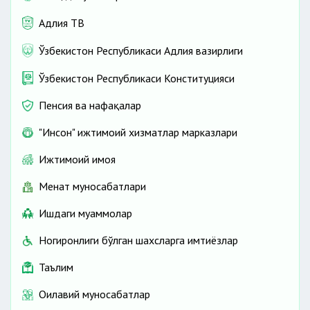
Адлия ТВ
Ўзбекистон Республикаси Адлия вазирлиги
Ўзбекистон Республикаси Конституцияси
Пенсия ва нафақалар
"Инсон" ижтимоий хизматлар марказлари
Ижтимоий ҳимоя
Меҳнат муносабатлари
Ишдаги муаммолар
Ногиронлиги бўлган шахсларга имтиёзлар
Таълим
Оилавий муносабатлар