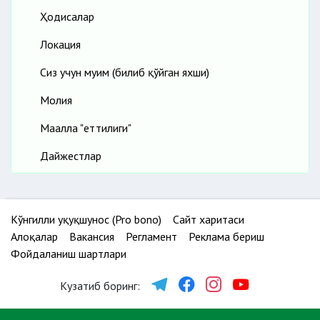
Ҳодисалар
Локация
Сиз учун муҳим (билиб қўйган яхши)
Молия
Маҳалла "еттилиги"
Дайжестлар
Кўнгилли ҳуқуқшунос (Pro bono)
Сайт харитаси
Алоқалар
Вакансия
Регламент
Реклама бериш
Фойдаланиш шартлари
Кузатиб боринг: