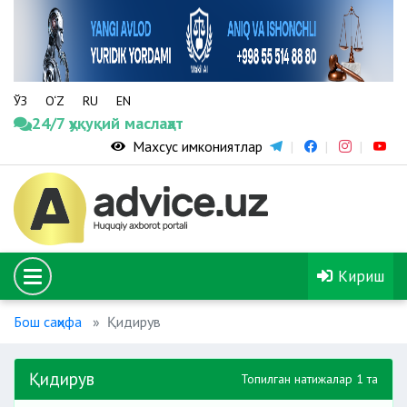
ЎЗ
O‘Z
RU
EN
24/7 ҳуқуқий маслаҳат
Махсус имкониятлар
Кириш
Бош саҳифа
Қидирув
Қидирув
Топилган натижалар 1 та