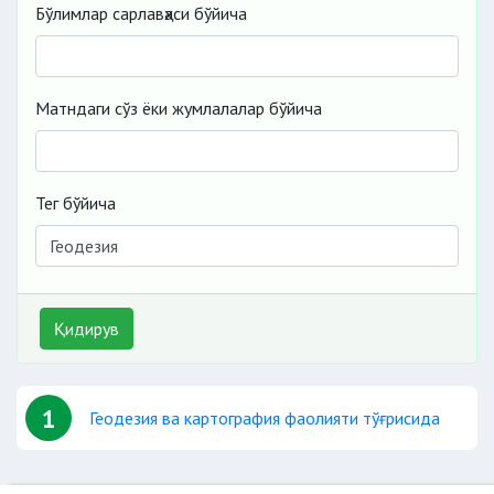
Бўлимлар сарлавҳаси бўйича
Матндаги сўз ёки жумлалалар бўйича
Тег бўйича
Қидирув
1
Геодезия ва картография фаолияти тўғрисида