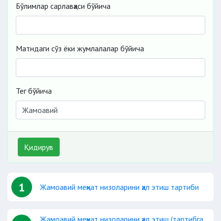
Бўлимлар сарлавҳаси бўйича
Матндаги сўз ёки жумлалалар бўйича
Тег бўйича
Қидирув
1
Жамоавий меҳнат низоларини ҳал этиш тартиби
Жамоавий меҳнат низоларини ҳал этиш (тартибга