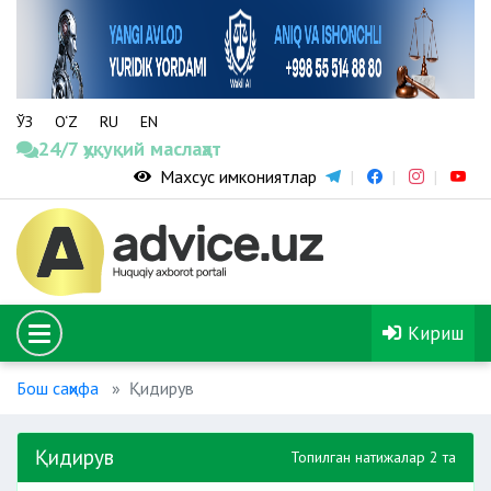
ЎЗ
O‘Z
RU
EN
24/7 ҳуқуқий маслаҳат
Махсус имкониятлар
Кириш
Бош саҳифа
Қидирув
Қидирув
Топилган натижалар 2 та