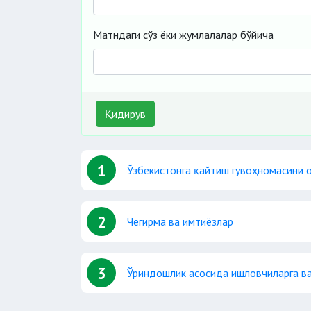
Матндаги сўз ёки жумлалалар бўйича
Қидирув
1
Ўзбекистонга қайтиш гувоҳномасини 
2
Чегирма ва имтиёзлар
3
Ўриндошлик асосида ишловчиларга ва