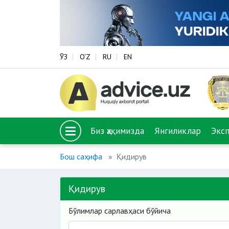
ЎЗ
O‘Z
RU
EN
Биз ҳақимизда
Янгиликлар
Экс
Бош саҳифа
Қидирув
Қидирув
Бўлимлар сарлавҳаси бўйича