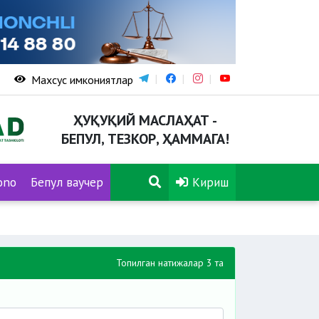
Махсус имкониятлар
ҲУҚУҚИЙ МАСЛАҲАТ -
БЕПУЛ, ТЕЗКОР, ҲАММАГА!
ono
Бепул ваучер
Кириш
Топилган натижалар 3 та