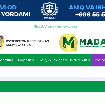
24/7 ҳуқуқий маслаҳат
пертлар
Бюролар
Қонунчиликдаги янгиликлар
Pro b