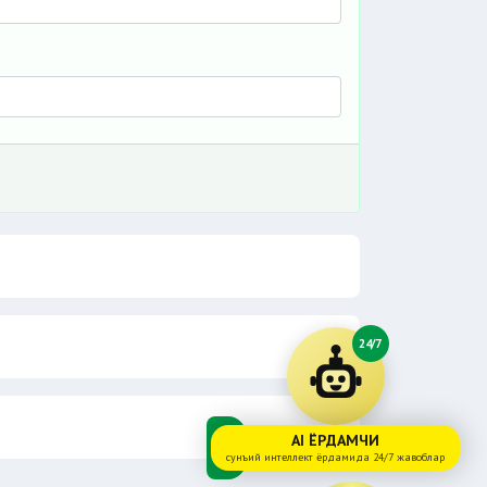
24/7
AI ЁРДАМЧИ
сунъий интеллект ёрдамида 24/7 жавоблар