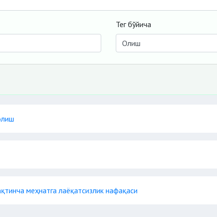
Тег бўйича
олиш
қтинча меҳнатга лаёқатсизлик нафақаси