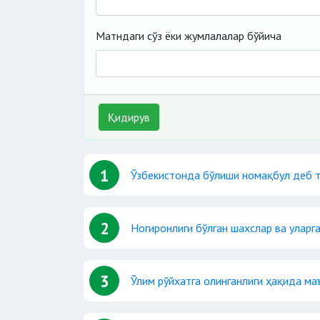
Матндаги сўз ёки жумлалалар бўйича
Қидирув
1
Ўзбекистонда бўлиши номақбул деб т
2
Ногиронлиги бўлган шахслар ва уларг
3
Ўлим рўйхатга олинганлиги ҳақида м