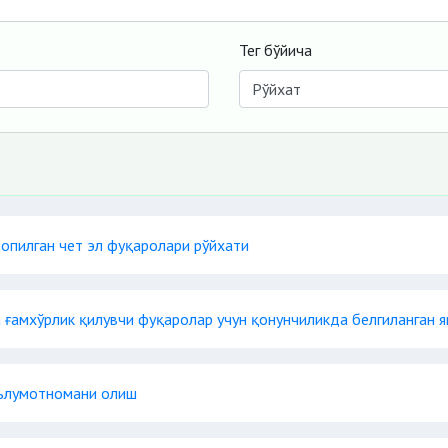
Тег бўйича
опилган чет эл фуқаролари рўйхати
а ғамхўрлик қилувчи фуқаролар учун қонунчиликда белгиланган я
аълумотномани олиш