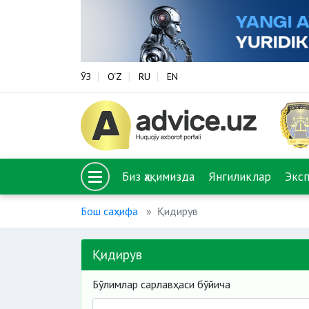
ЎЗ
O‘Z
RU
EN
Биз ҳақимизда
Янгиликлар
Экс
Бош саҳифа
Қидирув
Қидирув
Бўлимлар сарлавҳаси бўйича