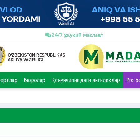
24/7 ҳуқуқий маслаҳат
пертлар
Бюролар
Қонунчиликдаги янгиликлар
Pro b