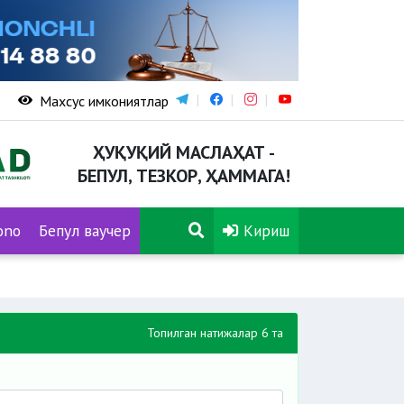
Махсус имкониятлар
ҲУҚУҚИЙ МАСЛАҲАТ -
БЕПУЛ, ТЕЗКОР, ҲАММАГА!
ono
Бепул ваучер
Кириш
Топилган натижалар 6 та