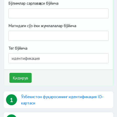
Бўлимлар сарлавҳаси бўйича
Матндаги сўз ёки жумлалалар бўйича
Тег бўйича
Қидирув
Ўзбекистон фуқаросининг идентификация ID-
1
картаси