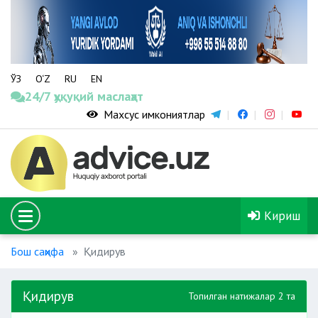
ЎЗ
O‘Z
RU
EN
24/7 ҳуқуқий маслаҳат
Махсус имкониятлар
Кириш
Бош саҳифа
Қидирув
Қидирув
Топилган натижалар 2 та