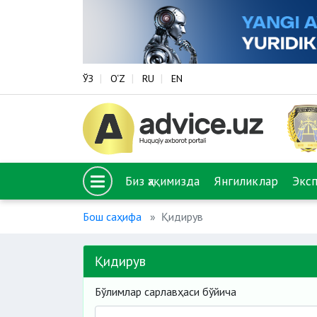
ЎЗ
O‘Z
RU
EN
Биз ҳақимизда
Янгиликлар
Экс
Бош саҳифа
Қидирув
Қидирув
Бўлимлар сарлавҳаси бўйича