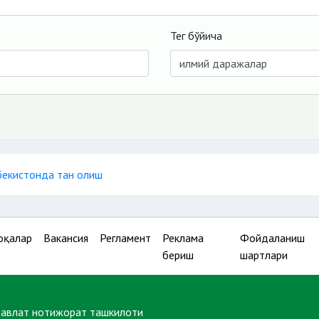
Тег бўйича
бекистонда тан олиш
оқалар
Вакансия
Регламент
Реклама
Фойдаланиш
бериш
шартлари
давлат нотижорат ташкилоти