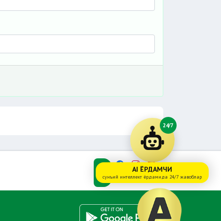
24/7
AI ЁРДАМЧИ
сунъий интеллект ёрдамида 24/7 жавоблар