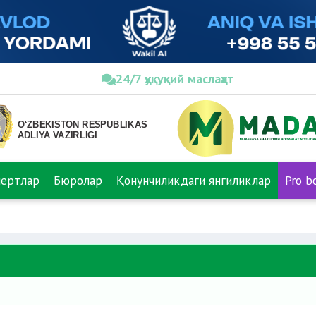
24/7 ҳуқуқий маслаҳат
пертлар
Бюролар
Қонунчиликдаги янгиликлар
Pro b