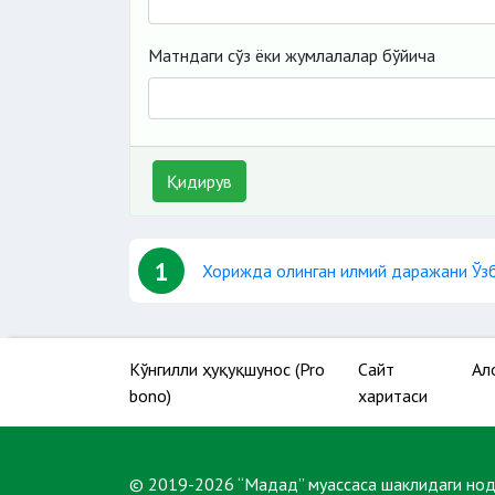
Матндаги сўз ёки жумлалалар бўйича
Қидирув
1
Хорижда олинган илмий даражани Ўз
Кўнгилли ҳуқуқшунос (Pro
Сайт
Ал
bono)
харитаси
© 2019-2026 “Мадад” муассаса шаклидаги но