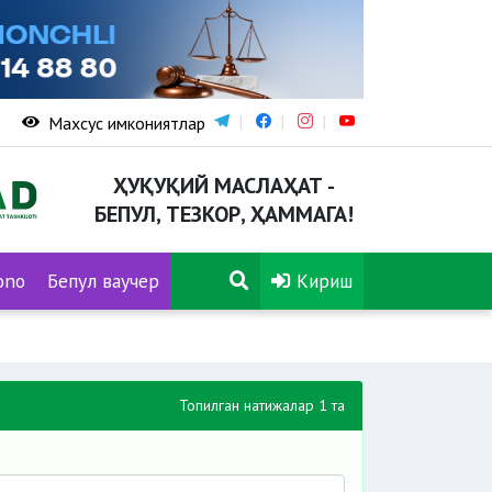
Махсус имкониятлар
ҲУҚУҚИЙ МАСЛАҲАТ -
БЕПУЛ, ТЕЗКОР, ҲАММАГА!
ono
Бепул ваучер
Кириш
Топилган натижалар 1 та