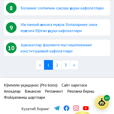
8
Боланинг соғлиғини сақлаш ҳуқуқи кафолатлари
Ижтимоий ҳимояга муҳтож болаларнинг оила
9
муҳитига бўлган ҳуқуқи кафолатлари
Адвокатлар фаолияти мустақиллигининг
10
конституциявий кафолатлари
Previous
Next
«
1
2
3
»
Кўнгилли ҳуқуқшунос (Pro bono)
Сайт харитаси
Алоқалар
Вакансия
Регламент
Реклама бериш
Фойдаланиш шартлари
24/7
Кузатиб боринг: