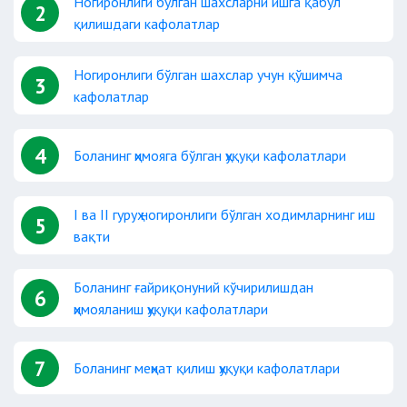
Ногиронлиги бўлган шахсларни ишга қабул
2
қилишдаги кафолатлар
Ногиронлиги бўлган шахслар учун қўшимча
3
кафолатлар
4
Боланинг ҳимояга бўлган ҳуқуқи кафолатлари
I ва II гуруҳ ногиронлиги бўлган ходимларнинг иш
5
вақти
Боланинг ғайриқонуний кўчирилишдан
6
ҳимояланиш ҳуқуқи кафолатлари
7
Боланинг меҳнат қилиш ҳуқуқи кафолатлари