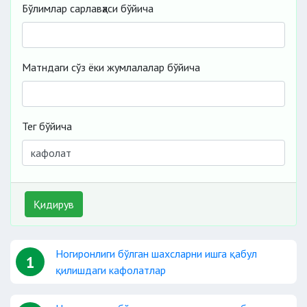
Бўлимлар сарлавҳаси бўйича
Матндаги сўз ёки жумлалалар бўйича
Тег бўйича
Қидирув
Ногиронлиги бўлган шахсларни ишга қабул
1
қилишдаги кафолатлар