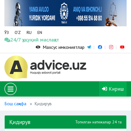
ЎЗ
O‘Z
RU
EN
24/7 ҳуқуқий маслаҳат
Махсус имкониятлар
Кириш
Бош саҳифа
Қидирув
Қидирув
Топилган натижалар 24 та