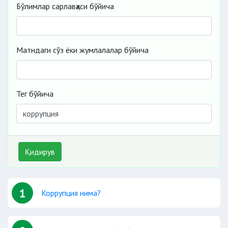
Бўлимлар сарлавҳаси бўйича
Матндаги сўз ёки жумлалалар бўйича
Тег бўйича
Қидирув
1
Коррупция нима?