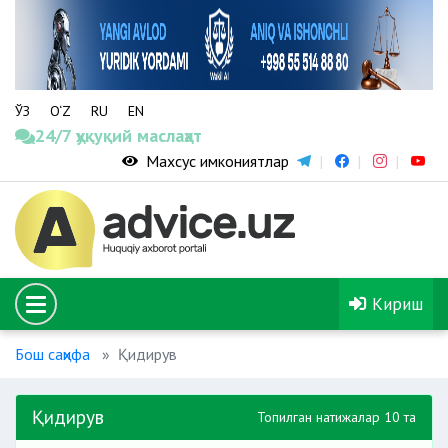
ЎЗ
O‘Z
RU
EN
24/7 ҳуқуқий маслаҳат
Махсус имкониятлар
Кириш
Бош саҳифа
Қидирув
Қидирув
Топилган натижалар 10 та