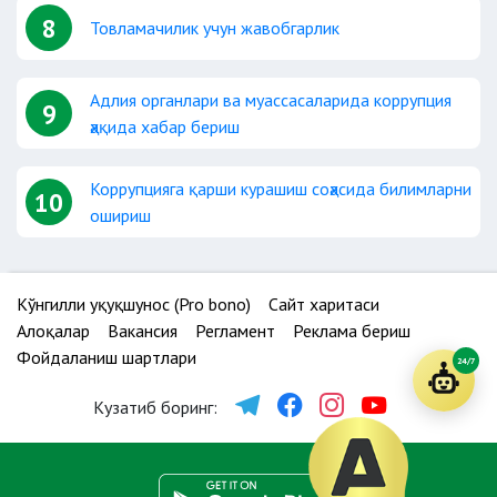
8
Товламачилик учун жавобгарлик
Адлия органлари ва муассасаларида коррупция
9
ҳақида хабар бериш
Коррупцияга қарши курашиш соҳасида билимларни
10
ошириш
Кўнгилли ҳуқуқшунос (Pro bono)
Сайт харитаси
Алоқалар
Вакансия
Регламент
Реклама бериш
Фойдаланиш шартлари
24/7
Кузатиб боринг: