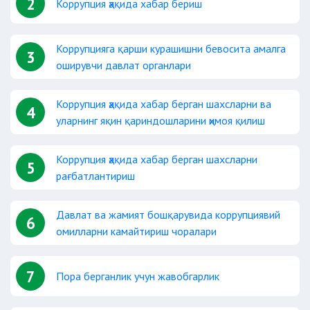
2
Коррупция ҳақида хабар бериш
Коррупцияга қарши курашишни бевосита амалга
3
оширувчи давлат органлари
Коррупция ҳақида хабар берган шахсларни ва
4
уларнинг яқин қариндошларини ҳимоя қилиш
Коррупция ҳақида хабар берган шахсларни
5
рағбатлантириш
Давлат ва жамият бошқарувида коррупциявий
6
омилларни камайтириш чоралари
7
Пора берганлик учун жавобгарлик