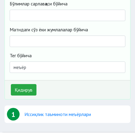
Бўлимлар сарлавҳаси бўйича
Матндаги сўз ёки жумлалалар бўйича
Тег бўйича
Қидирув
1
Иссиқлик таъминоти меъёрлари