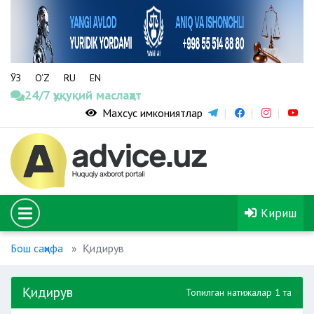
ЎЗ
O‘Z
RU
EN
24/7 ҳуқуқий маслаҳат
Махсус имкониятлар
Кириш
Бош саҳифа
Қидирув
Қидирув
Топилган натижалар 1 та