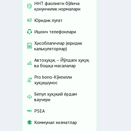
ННТ фаолияти бўйича
қонунчилик нормалари
Юридик луғат
Ишонч телефонлари
Ҳисоблагичлар (юридик
калькуляторлар)
Автоҳуқуқ – Йўлдаги ҳуқуқ
ва бошқа масалалар
Pro bono-Кўнгилли
ҳуқуқшунос
Бепул ҳуқуқий ёрдам
ваучери
PSEA
Коммунал хизматлар