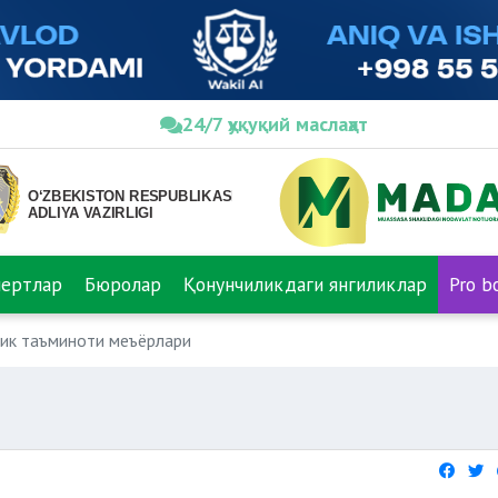
24/7 ҳуқуқий маслаҳат
пертлар
Бюролар
Қонунчиликдаги янгиликлар
Pro b
ик таъминоти меъёрлари