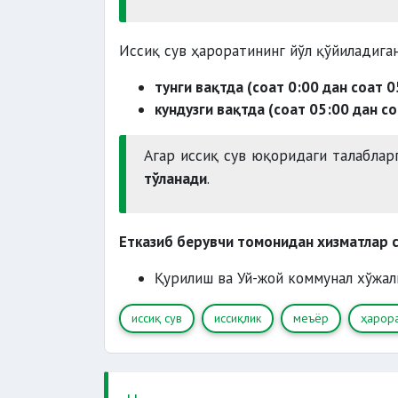
Иссиқ сув ҳароратининг йўл қўйиладиган
тунги вақтда (соат 0:00 дан соат 0
кундузги вақтда (соат 05:00 дан со
Агар иссиқ сув юқоридаги талаблар
тўланади
.
Етказиб берувчи томонидан хизматлар с
Қурилиш ва Уй-жой коммунал хўжал
иссиқ сув
иссиқлик
меъёр
ҳарор