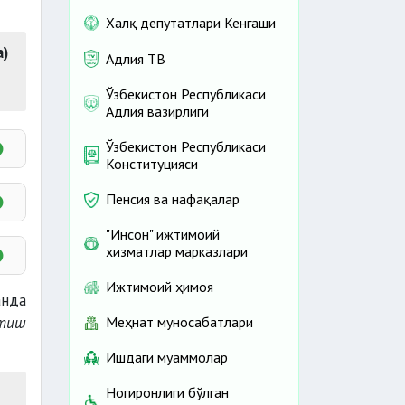
Халқ депутатлари Кенгаши
а)
Адлия ТВ
Ўзбекистон Республикаси
Адлия вазирлиги
Ўзбекистон Республикаси
Конституцияси
Пенсия ва нафақалар
"Инсон" ижтимоий
50–
хизматлар марказлари
Ижтимоий ҳимоя
анда
итиш
Меҳнат муносабатлари
Ишдаги муаммолар
Ногиронлиги бўлган