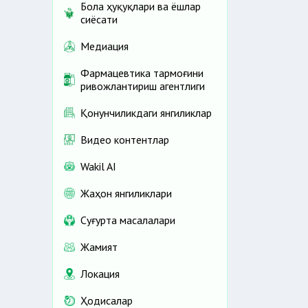
Бола ҳуқуқлари ва ёшлар
сиёсати
Медиация
Фармацевтика тармоғини
ривожлантириш агентлиги
Қонунчиликдаги янгиликлар
Видео контентлар
Wakil AI
Жаҳон янгиликлари
Cуғурта масалалари
Жамият
Локация
Ҳодисалар