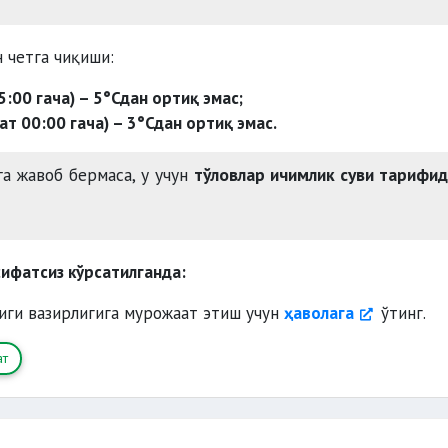
 четга чиқиши:
5:00 гача) – 5°Сдан ортиқ эмас;
ат 00:00 гача) – 3°Сдан ортиқ эмас.
га жавоб бермаса, у учун
тўловлар ичимлик суви тарифи
ифатсиз кўрсатилганда:
иги вазирлигига мурожаат этиш учун
ҳаволага
ўтинг.
ат