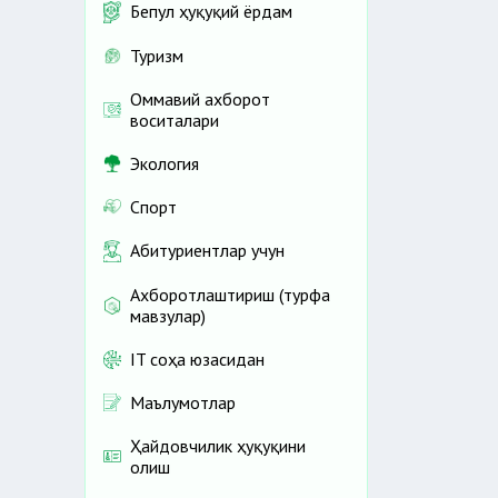
Бепул ҳуқуқий ёрдам
Туризм
Оммавий ахборот
воситалари
Экология
Спорт
Абитуриентлар учун
Ахборотлаштириш (турфа
мавзулар)
IT соҳа юзасидан
Маълумотлар
Ҳайдовчилик ҳуқуқини
олиш