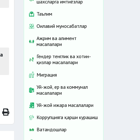
шахсларга имтиёзлар
Таълим
Оилавий муносабатлар
Ажрим ва алимент
масалалари
да
Гендер тенглик ва хотин-
қизлар масалалари
Миграция
Уй-жой, ер ва коммунал
масалалари
Уй-жой ижара масалалари
Коррупцияга қарши курашиш
Ватандошлар