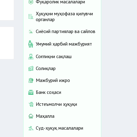
Фуқаролик масалалари
Ҳуқуқни муҳофаза қилувчи
органлар
Сиёсий партиялар ва сайлов
Умумий ҳарбий мажбурият
Соғлиқни сақлаш
Солиқлар
Мажбурий ижро
Банк соҳаси
Истеъмолчи ҳуқуқи
Маҳалла
Суд-ҳуқуқ масалалари