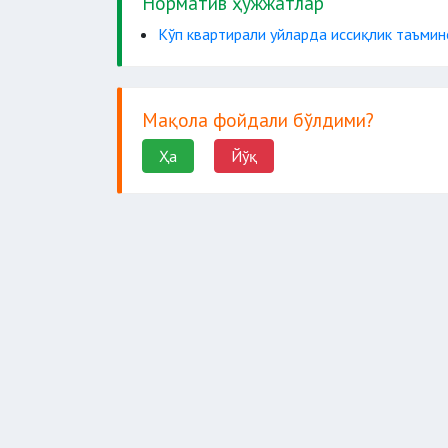
Норматив ҳужжатлар
Кўп квартирали уйларда иссиқлик таъми
Мақола фойдали бўлдими?
Ҳа
Йўқ