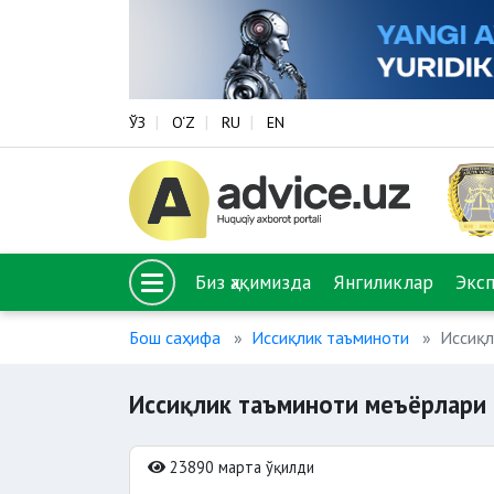
ЎЗ
O‘Z
RU
EN
Биз ҳақимизда
Янгиликлар
Экс
Бош саҳифа
Иссиқлик таъминоти
Иссиқл
Иссиқлик таъминоти меъёрлари
23890 марта ўқилди