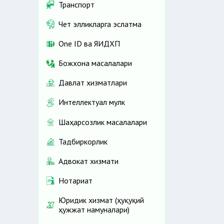
Транспорт
Чет элликларга эслатма
One ID ва ЯИДХП
Божхона масалалари
Давлат хизматлари
Интеллектуал мулк
Шаҳарсозлик масалалари
Тадбиркорлик
Адвокат хизмати
Нотариат
Юридик хизмат (ҳуқуқий
ҳужжат намуналари)