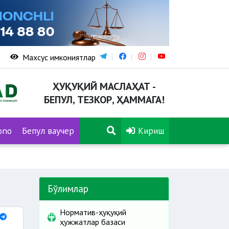
Махсус имкониятлар
ҲУҚУҚИЙ МАСЛАҲАТ -
БЕПУЛ, ТЕЗКОР, ҲАММАГА!
ono
Бепул ваучер
Кириш
Бўлимлар
Норматив-ҳуқуқий
ҳужжатлар базаси