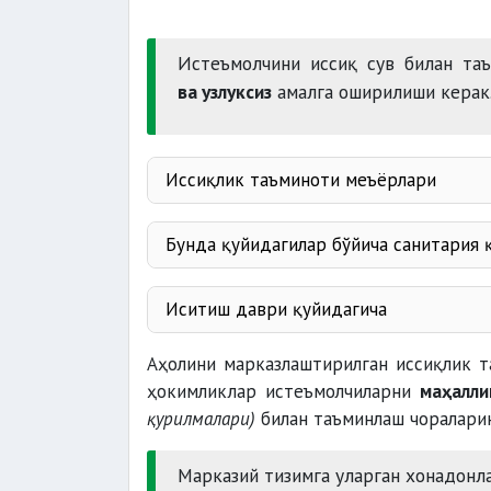
Истеъмолчини иссиқ сув билан т
ва узлуксиз
амалга оширилиши керак
Иссиқлик таъминоти меъёрлари
иситиш бўйича
камида 20
Бунда қуйидагилар бўйича санитария
камид
эпидемия
иссиқ сув таъминоти бўйича
қулай
Иситиш даври қуйидагича
о
75
С
сувнинг
Аҳолини марказлаштирилган иссиқлик 
бошланади
ҳокимликлар истеъмолчиларни
маҳалли
қурилмалари)
билан таъминлаш чораларин
Марказий тизимга уларган хонадон