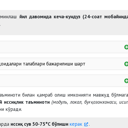
аъминлаш
йил давомида кеча-кундуз (24-соат мобайнид
.
о
С
 қоидалари талаблари бажарилиши шарт
о
а 18
С
таъсирининг
о
8
Сдан паст бўлган 5 кунлик давр
таъминоти билан қамраб олиш имконияти мавжуд бўлмаг
й иссиқлик таъминоти
(модуль, локал, буғ қозонхонаси, ис
о
8
С юқори бўлганда
и кўради.
ларда
иссиқ сув 50-75°С бўлиши
керак
.