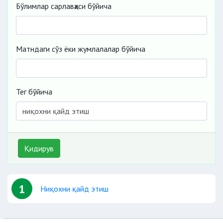
Бўлимлар сарлавҳаси бўйича
Матндаги сўз ёки жумлалалар бўйича
Тег бўйича
Қидирув
1
Ниқохни қайд этиш