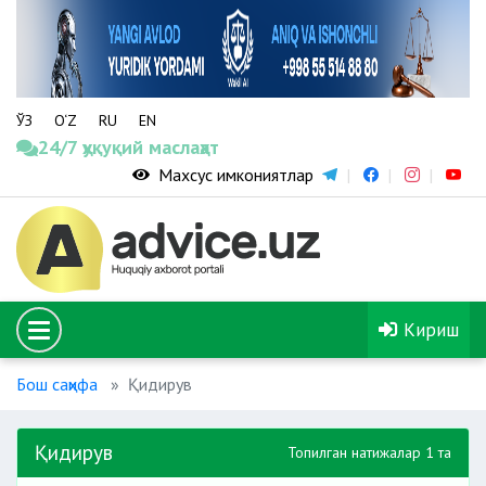
ЎЗ
O‘Z
RU
EN
24/7 ҳуқуқий маслаҳат
Махсус имкониятлар
Кириш
Бош саҳифа
Қидирув
Қидирув
Топилган натижалар 1 та