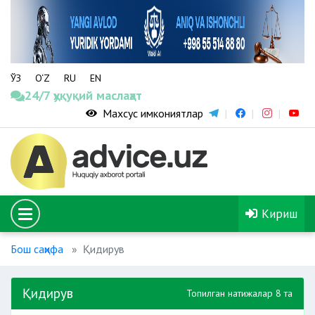
ЎЗ
O‘Z
RU
EN
24/7 ҳуқуқий маслаҳат
Махсус имкониятлар
Кириш
Бош саҳифа
Қидирув
Қидирув
Топилган натижалар 8 та