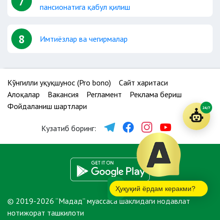
7
пансионатига қабул қилиш
8
Имтиёзлар ва чегирмалар
Кўнгилли ҳуқуқшунос (Pro bono)
Сайт харитаси
Алоқалар
Вакансия
Регламент
Реклама бериш
Фойдаланиш шартлари
24/7
Кузатиб боринг:
Ҳуқуқий ёрдам керакми?
© 2019-2026 “Мадад” муассаса шаклидаги нодавлат
нотижорат ташкилоти