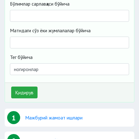
Бўлимлар сарлавҳаси бўйича
Матндаги сўз ёки жумлалалар бўйича
Тег бўйича
Қидирув
1
Мажбурий жамоат ишлари