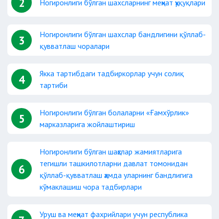
2
Ногиронлиги бўлган шахсларнинг меҳнат ҳуқуқлари
Ногиронлиги бўлган шахслар бандлигини қўллаб-
3
қувватлаш чоралари
Якка тартибдаги тадбиркорлар учун солиқ
4
тартиби
Ногиронлиги бўлган болаларни «Ғамхўрлик»
5
марказларига жойлаштириш
Ногиронлиги бўлган шаҳслар жамиятларига
тегишли ташкилотларни давлат томонидан
6
қўллаб-қувватлаш ҳамда уларнинг бандлигига
кўмаклашиш чора тадбирлари
Уруш ва меҳнат фахрийлари учун республика