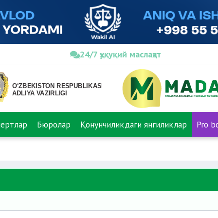
24/7 ҳуқуқий маслаҳат
пертлар
Бюролар
Қонунчиликдаги янгиликлар
Pro b