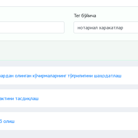
Тег бўйича
ардан олинган кўчирмаларнинг тўғрилигини шаҳодатлаш
фактини тасдиқлаш
иб олиш