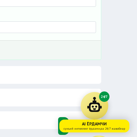
24/7
AI ЁРДАМЧИ
сунъий интеллект ёрдамида 24/7 жавоблар