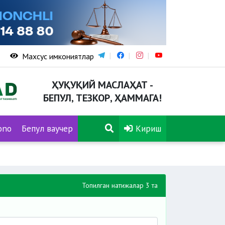
Махсус имкониятлар
ҲУҚУҚИЙ МАСЛАҲАТ -
БЕПУЛ, ТЕЗКОР, ҲАММАГА!
ono
Бепул ваучер
Кириш
Топилган натижалар 3 та