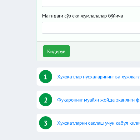
Матндаги сўз ёки жумлалалар бўйича
Қидирув
1
Ҳужжатлар нусхаларининг ва ҳужжатл
2
Фуқаронинг муайян жойда эканлиги 
3
Ҳужжатларни сақлаш учун қабул қил