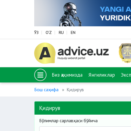
ЎЗ
O‘Z
RU
EN
Биз ҳақимизда
Янгиликлар
Экс
Бош саҳифа
Қидирув
Қидирув
Бўлимлар сарлавҳаси бўйича