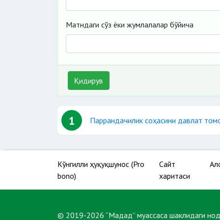
Матндаги сўз ёки жумлалалар бўйича
Қидирув
1
Паррандачилик соҳасини давлат том
Кўнгилли ҳуқуқшунос (Pro
Сайт
Ал
bono)
харитаси
© 2019-2026 “Мадад” муассаса шаклидаги но