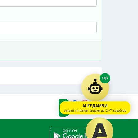
24/7
AI ЁРДАМЧИ
сунъий интеллект ёрдамида 24/7 жавоблар