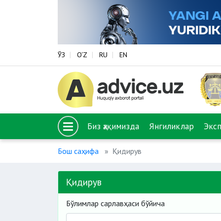
ЎЗ
O‘Z
RU
EN
Биз ҳақимизда
Янгиликлар
Экс
Бош саҳифа
Қидирув
Қидирув
Бўлимлар сарлавҳаси бўйича