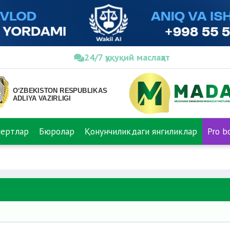
24/7 ҳуқуқий маслаҳат
пертлар
Бюролар
Қонунчиликдаги янгиликлар
Pro b