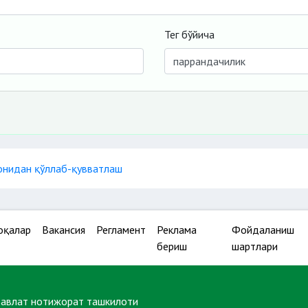
Тег бўйича
онидан қўллаб-қувватлаш
оқалар
Вакансия
Регламент
Реклама
Фойдаланиш
бериш
шартлари
давлат нотижорат ташкилоти