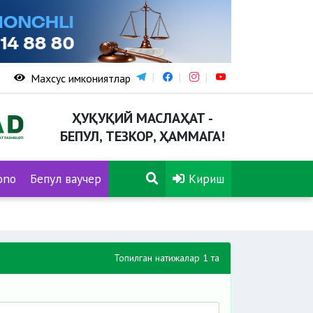
Махсус имкониятлар
ҲУҚУҚИЙ МАСЛАҲАТ -
БЕПУЛ, ТЕЗКОР, ҲАММАГА!
ono
Бепул ваучер
Кириш
Топилган натижалар 1 та