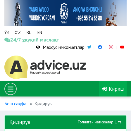
ЎЗ
O‘Z
RU
EN
24/7 ҳуқуқий маслаҳат
Махсус имкониятлар
Кириш
Бош саҳифа
Қидирув
Қидирув
Топилган натижалар 1 та