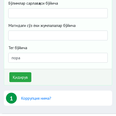
Бўлимлар сарлавҳаси бўйича
Матндаги сўз ёки жумлалалар бўйича
Тег бўйича
Қидирув
1
Коррупция нима?