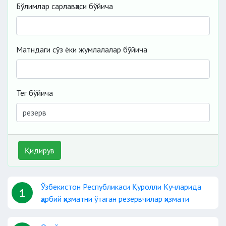
Бўлимлар сарлавҳаси бўйича
Матндаги сўз ёки жумлалалар бўйича
Тег бўйича
Қидирув
Ўзбекистон Республикаси Қуролли Кучларида
1
ҳарбий ҳизматни ўтаган резервчилар ҳизмати