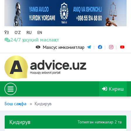
ЎЗ
O‘Z
RU
EN
24/7 ҳуқуқий маслаҳат
Махсус имкониятлар
Кириш
Бош саҳифа
Қидирув
Қидирув
Топилган натижалар 2 та