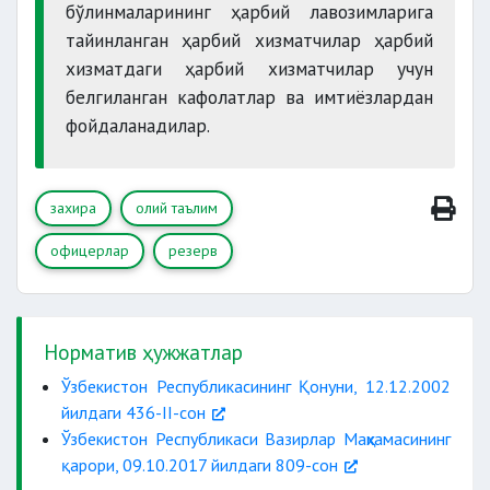
бўлинмаларининг ҳарбий лавозимларига
тайинланган ҳарбий хизматчилар ҳарбий
хизматдаги ҳарбий хизматчилар учун
белгиланган кафолатлар ва имтиёзлардан
фойдаланадилар.
захира
олий таълим
офицерлар
резерв
Норматив ҳужжатлар
Ўзбекистон Республикасининг Қонуни, 12.12.2002
йилдаги 436-II-сон
Ўзбекистон Республикаси Вазирлар Маҳкамасининг
қарори, 09.10.2017 йилдаги 809-сон