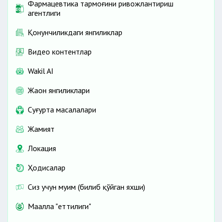
Фармацевтика тармоғини ривожлантириш
агентлиги
Қонунчиликдаги янгиликлар
Видео контентлар
Wakil AI
Жаҳон янгиликлари
Cуғурта масалалари
Жамият
Локация
Ҳодисалар
Сиз учун муҳим (билиб қўйган яхши)
Маҳалла "еттилиги"