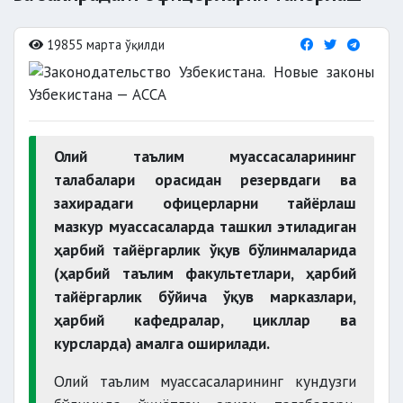
19855 марта ўқилди
Олий таълим муассасаларининг
талабалари орасидан резервдаги ва
захирадаги офицерларни тайёрлаш
мазкур муассасаларда ташкил этиладиган
ҳарбий тайёргарлик ўқув бўлинмаларида
(ҳарбий таълим факультетлари, ҳарбий
тайёргарлик бўйича ўқув марказлари,
ҳарбий кафедралар, цикллар ва
курсларда) амалга оширилади.
Олий таълим муассасаларининг кундузги