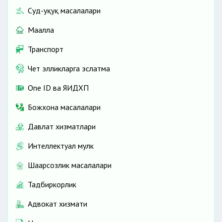
Суд-ҳуқуқ масалалари
Маҳалла
Транспорт
Чет элликларга эслатма
One ID ва ЯИДХП
Божхона масалалари
Давлат хизматлари
Интеллектуал мулк
Шаҳарсозлик масалалари
Тадбиркорлик
Адвокат хизмати