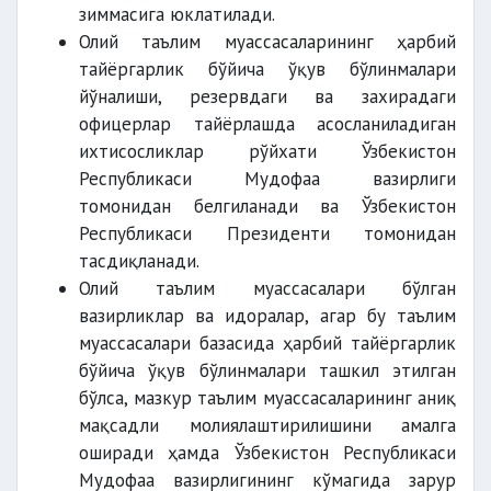
зиммасига юклатилади.
Олий таълим муассасаларининг ҳарбий
тайёргарлик бўйича ўқув бўлинмалари
йўналиши, резервдаги ва захирадаги
офицерлар тайёрлашда асосланиладиган
ихтисосликлар рўйхати Ўзбекистон
Республикаси Мудофаа вазирлиги
томонидан белгиланади ва Ўзбекистон
Республикаси Президенти томонидан
тасдиқланади.
Олий таълим муассасалари бўлган
вазирликлар ва идоралар, агар бу таълим
муассасалари базасида ҳарбий тайёргарлик
бўйича ўқув бўлинмалари ташкил этилган
бўлса, мазкур таълим муассасаларининг аниқ
мақсадли молиялаштирилишини амалга
оширади ҳамда Ўзбекистон Республикаси
Мудофаа вазирлигининг кўмагида зарур