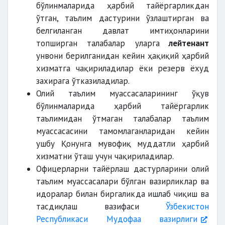
бўлинмаларида ҳарбий тайёргарликдан
ўтган, таълим дастурини ўзлаштирган ва
белгиланган давлат имтиҳонларини
топширган талабалар уларга
лейтенант
унвони берилганидан кейин ҳақиқий ҳарбий
хизматга чақириладилар ёки резерв ёхуд
захирага ўтказиладилар.
Олий таълим муассасаларининг ўқув
бўлинмаларида ҳарбий тайёргарлик
таълимидан ўтмаган талабалар таълим
муассасасини тамомлаганларидан кейин
ушбу Қонунга мувофиқ муддатли ҳарбий
хизматни ўташ учун чақириладилар.
Офицерларни тайёрлаш дастурларини олий
таълим муассасалари бўлган вазирликлар ва
идоралар билан биргаликда ишлаб чиқиш ва
тасдиқлаш вазифаси
Ўзбекистон
Республикаси Мудофаа вазирлиги