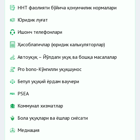
ННТ фаолияти бўйича қонунчилик нормалари
Юридик луғат
Ишонч телефонлари
Ҳисоблагичлар (юридик калькуляторлар)
Автоҳуқуқ – Йўлдаги ҳуқуқ ва бошқа масалалар
Pro bono-Кўнгилли ҳуқуқшунос
Бепул ҳуқуқий ёрдам ваучери
PSEA
Коммунал хизматлар
Бола ҳуқуқлари ва ёшлар сиёсати
Медиация