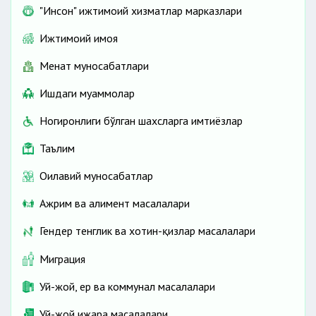
"Инсон" ижтимоий хизматлар марказлари
Ижтимоий ҳимоя
Меҳнат муносабатлари
Ишдаги муаммолар
Ногиронлиги бўлган шахсларга имтиёзлар
Таълим
Оилавий муносабатлар
Ажрим ва алимент масалалари
Гендер тенглик ва хотин-қизлар масалалари
Миграция
Уй-жой, ер ва коммунал масалалари
Уй-жой ижара масалалари