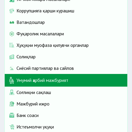
Коррупцияга қарши курашиш
Ватандошлар
Фуқаролик масалалари
Ҳуқуқни муҳофаза қилувчи органлар
Солиқлар
Сиёсий партиялар ва сайлов
Умумий ҳарбий мажбурият
Соғлиқни сақлаш
Мажбурий ижро
Банк соҳаси
Истеъмолчи ҳуқуқи