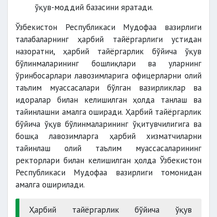
ўқув-моддий базасини яратади.
Ўзбекистон Республикаси Мудофаа вазирлиги
талабаларнинг ҳарбий тайёргарлиги устидан
назоратни, ҳарбий тайёргарлик бўйича ўқув
бўлинмаларининг бошлиқлари ва уларнинг
ўринбосарлари лавозимларига офицерларни олий
таълим муассасалари бўлган вазирликлар ва
идоралар билан келишилган ҳолда танлаш ва
тайинлашни амалга оширади. Ҳарбий тайёргарлик
бўйича ўқув бўлинмаларининг ўқитувчилигига ва
бошқа лавозимларга ҳарбий хизматчиларни
тайинлаш олий таълим муассасаларининг
ректорлари билан келишилган ҳолда Ўзбекистон
Республикаси Мудофаа вазирлиги томонидан
амалга оширилади.
Ҳарбий тайёргарлик бўйича ўқув