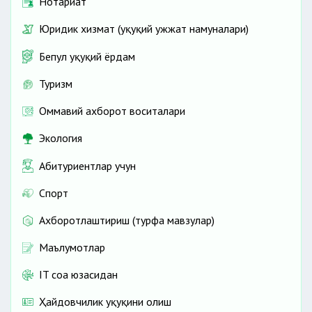
Нотариат
Юридик хизмат (ҳуқуқий ҳужжат намуналари)
Бепул ҳуқуқий ёрдам
Туризм
Оммавий ахборот воситалари
Экология
Абитуриентлар учун
Спорт
Ахборотлаштириш (турфа мавзулар)
Маълумотлар
IT соҳа юзасидан
Ҳайдовчилик ҳуқуқини олиш