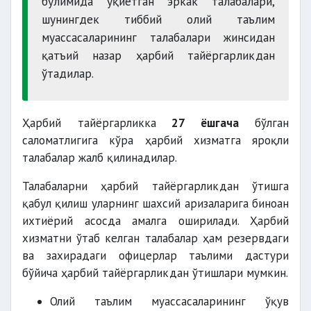
бўлимида ўқиётган эркак талабалари,
шунингдек тиббий олий таълим
муассасаларининг талабалари жинсидан
қатъий назар ҳарбий тайёргарликдан
ўтадилар.
Ҳарбий тайёргарликка
27 ёшгача
бўлган
саломатлигига кўра ҳарбий хизматга яроқли
талабалар жалб қилинадилар.
Талабаларни ҳарбий тайёргарликдан ўтишга
қабул қилиш уларнинг шахсий аризаларига биноан
ихтиёрий асосда амалга оширилади. Ҳарбий
хизматни ўтаб келган талабалар ҳам резервдаги
ва захирадаги офицерлар таълими дастури
бўйича ҳарбий тайёргарликдан ўтишлари мумкин.
Олий таълим муассасаларининг ўқув