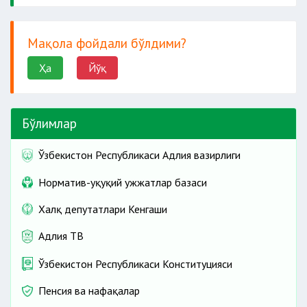
Мақола фойдали бўлдими?
Ҳа
Йўқ
Бўлимлар
Ўзбекистон Республикаси Адлия вазирлиги
Норматив-ҳуқуқий ҳужжатлар базаси
Халқ депутатлари Кенгаши
Адлия ТВ
Ўзбекистон Республикаси Конституцияси
Пенсия ва нафақалар