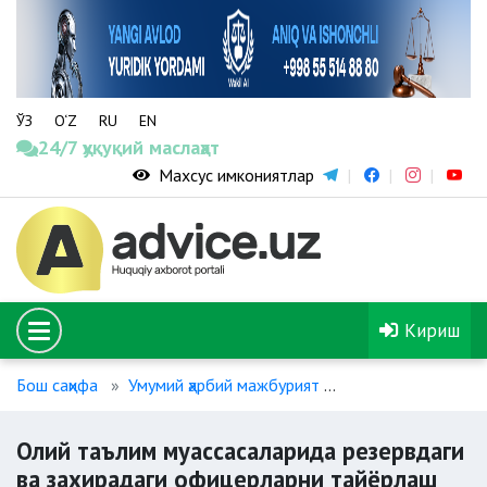
ЎЗ
O‘Z
RU
EN
24/7 ҳуқуқий маслаҳат
Махсус имкониятлар
Кириш
Бош саҳифа
Умумий ҳарбий мажбурият
Олий таълим муас
Олий таълим муассасаларида резервдаги
ва захирадаги офицерларни тайёрлаш