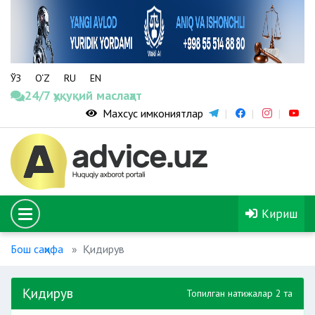
ЎЗ
O‘Z
RU
EN
24/7 ҳуқуқий маслаҳат
Махсус имкониятлар
Кириш
Бош саҳифа
Қидирув
Қидирув
Топилган натижалар 2 та