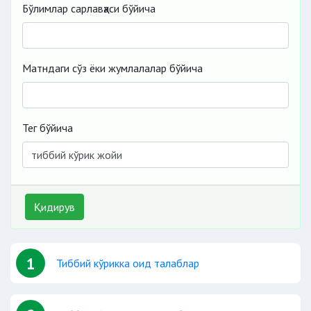
Бўлимлар сарлавҳаси бўйича
Матндаги сўз ёки жумлалалар бўйича
Тег бўйича
Қидирув
1
Тиббий кўрикка оид талаблар