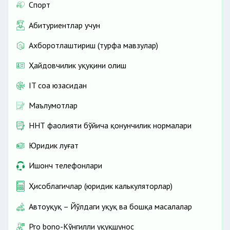
Спорт
Абитуриентлар учун
Ахборотлаштириш (турфа мавзулар)
Ҳайдовчилик ҳуқуқини олиш
IT соҳа юзасидан
Маълумотлар
ННТ фаолияти бўйича қонунчилик нормалари
Юридик луғат
Ишонч телефонлари
Ҳисоблагичлар (юридик калькуляторлар)
Автоҳуқуқ – Йўлдаги ҳуқуқ ва бошқа масалалар
Pro bono-Кўнгилли ҳуқуқшунос