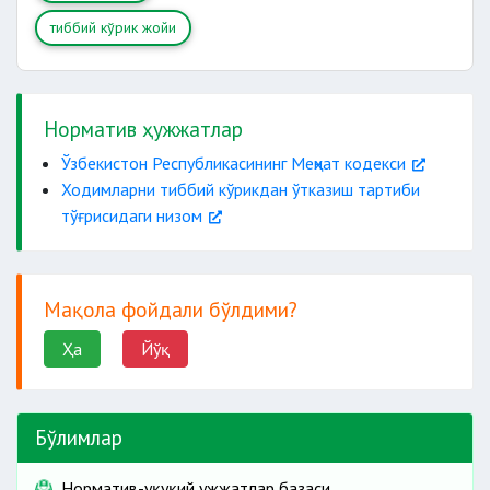
тиббий кўрик жойи
транспорт ҳаракати
озиқ-овқат
Норматив ҳужжатлар
хизмат кўрсатиш
Ўзбекистон Республикасининг Меҳнат кодекси
Ходимларни тиббий кўрикдан ўтказиш тартиби
педагог
тўғрисидаги низом
Мақола фойдали бўлдими?
Ҳа
Йўқ
Бўлимлар
Норматив-ҳуқуқий ҳужжатлар базаси