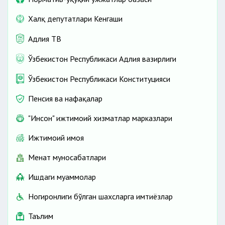
Халқ депутатлари Кенгаши
Адлия ТВ
Ўзбекистон Республикаси Адлия вазирлиги
Ўзбекистон Республикаси Конституцияси
Пенсия ва нафақалар
"Инсон" ижтимоий хизматлар марказлари
Ижтимоий ҳимоя
Меҳнат муносабатлари
Ишдаги муаммолар
Ногиронлиги бўлган шахсларга имтиёзлар
Таълим