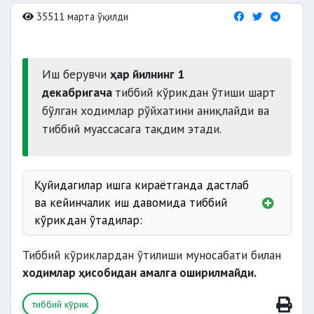
35511 марта ўқилди
Иш берувчи
ҳар йилнинг 1
декабригача
тиббий кўрикдан ўтиши шарт
бўлган ходимлар рўйхатини аниқлайди ва
тиббий муассасага тақдим этади.
Қуйидагилар ишга кираётганда дастлаб
ва кейинчалик иш давомида тиббий
кўрикдан ўтадилар:
Тиббий кўриклардан ўтилиши муносабати билан
ходимлар ҳисобидан амалга оширилмайди.
тиббий кўрик
ноқулай ишларда