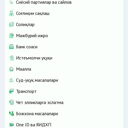
Сиёсий партиялар ва сайлов
Соғлиқни сақлаш
Солиқлар
Мажбурий ижро
Банк соҳаси
Истеъмолчи ҳуқуқи
Маҳалла
Суд-ҳуқуқ масалалари
Транспорт
Чет элликларга эслатма
Божхона масалалари
One ID ва ЯИДХП