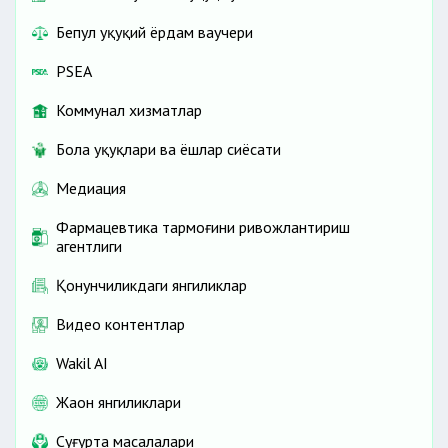
Бепул ҳуқуқий ёрдам ваучери
PSEA
Коммунал хизматлар
Бола ҳуқуқлари ва ёшлар сиёсати
Медиация
Фармацевтика тармоғини ривожлантириш
агентлиги
Қонунчиликдаги янгиликлар
Видео контентлар
Wakil AI
Жаҳон янгиликлари
Cуғурта масалалари