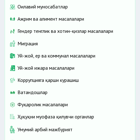
Оилавий муносабатлар
Ажрим ва алимент масалалари
Гендер тенглик ва хотин-қизлар масалалари
Миграция
Уй-жой, ер ва коммунал масалалари
Уй-жой ижара масалалари
Коррупцияга қарши курашиш
Ватандошлар
Фуқаролик масалалари
Ҳуқуқни муҳофаза қилувчи органлар
Умумий ҳарбий мажбурият