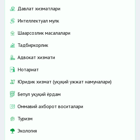
Давлат хизматлари
Интеллектуал мулк
Шаҳарсозлик масалалари
Тадбиркорлик
Адвокат хизмати
Нотариат
Юридик хизмат (ҳуқуқий ҳужжат намуналари)
Бепул ҳуқуқий ёрдам
Оммавий ахборот воситалари
Туризм
Экология