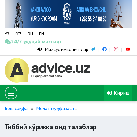
ЎЗ
O‘Z
RU
EN
24/7 ҳуқуқий маслаҳат
Махсус имкониятлар
Кириш
Бош саҳифа
Меҳнат муҳофазаси
Тиббий кўрикка оид тала
Тиббий кўрикка оид талаблар