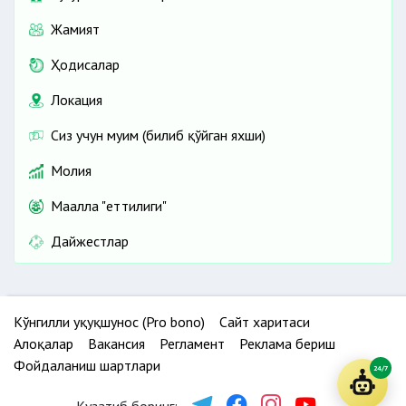
Жамият
Ҳодисалар
Локация
Сиз учун муҳим (билиб қўйган яхши)
Молия
Маҳалла "еттилиги"
Дайжестлар
Кўнгилли ҳуқуқшунос (Pro bono)
Сайт харитаси
Алоқалар
Вакансия
Регламент
Реклама бериш
Фойдаланиш шартлари
24/7
Кузатиб боринг: