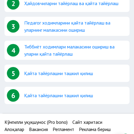
2
Ҳайдовчиларни тайёрлаш ва қайта тайёрлаш
Педагог ходимларини қайта тайёрлаш ва
3
уларнинг малакасини ошириш
Тиббиёт ходимлари малакасини ошириш ва
4
уларни қайта тайёрлаш
5
Қайта тайёрлашни ташкил қилиш
6
Қайта тайёрлашни ташкил қилиш
Кўнгилли ҳуқуқшунос (Pro bono)
Сайт харитаси
Алоқалар
Вакансия
Регламент
Реклама бериш