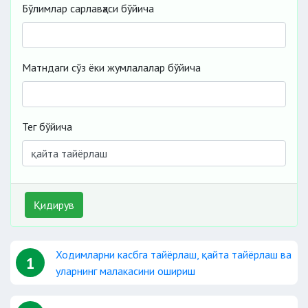
Бўлимлар сарлавҳаси бўйича
Матндаги сўз ёки жумлалалар бўйича
Тег бўйича
Қидирув
Ходимларни касбга тайёрлаш, қайта тайёрлаш ва
1
уларнинг малакасини ошириш