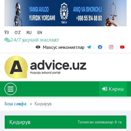
ЎЗ
O‘Z
RU
EN
24/7 ҳуқуқий маслаҳат
Махсус имкониятлар
Кириш
Бош саҳифа
Қидирув
Қидирув
Топилган натижалар 6 та