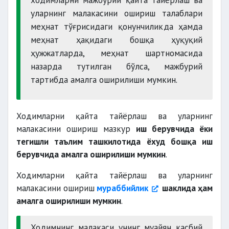
уларнинг малакасини ошириш талаблари
меҳнат тўғрисидаги қонунчиликда ҳамда
меҳнат ҳақидаги бошқа ҳуқуқий
ҳужжатларда, меҳнат шартномасида
назарда тутилган бўлса, мажбурий
тартибда амалга оширилиши мумкин.
Ходимларни қайта тайёрлаш ва уларнинг
малакасини ошириш мазкур
иш берувчида ёки
тегишли таълим ташкилотида ёхуд бошқа иш
берувчида амалга оширилиши мумкин
.
Ходимларни қайта тайёрлаш ва уларнинг
малакасини ошириш
мураббийлик
шаклида ҳам
амалга оширилиши мумкин
.
Ходимнинг малакаси унинг муайян касбий