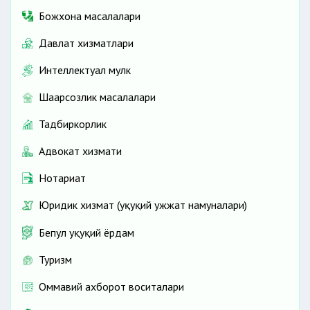
Божхона масалалари
Давлат хизматлари
Интеллектуал мулк
Шаҳарсозлик масалалари
Тадбиркорлик
Адвокат хизмати
Нотариат
Юридик хизмат (ҳуқуқий ҳужжат намуналари)
Бепул ҳуқуқий ёрдам
Туризм
Оммавий ахборот воситалари