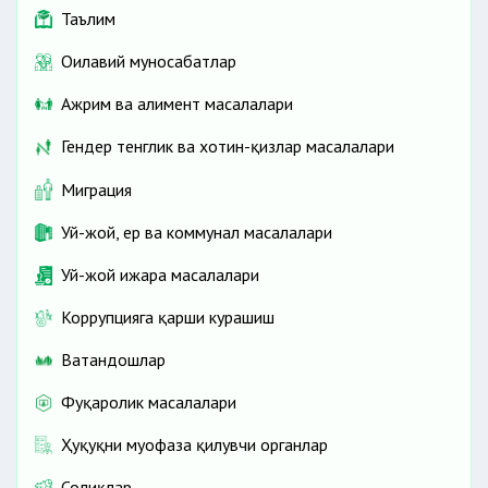
Таълим
Оилавий муносабатлар
Ажрим ва алимент масалалари
Гендер тенглик ва хотин-қизлар масалалари
Миграция
Уй-жой, ер ва коммунал масалалари
Уй-жой ижара масалалари
Коррупцияга қарши курашиш
Ватандошлар
Фуқаролик масалалари
Ҳуқуқни муҳофаза қилувчи органлар
Солиқлар