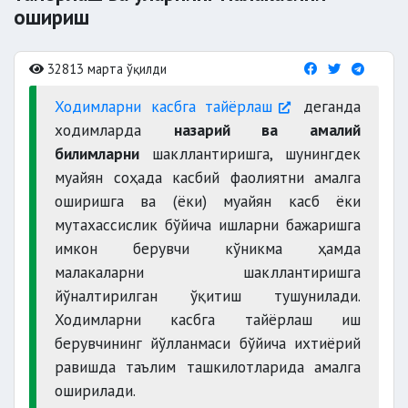
ошириш
32813 марта ўқилди
Ходимларни касбга тайёрлаш
деганда
ходимларда
назарий ва амалий
билимларни
шакллантиришга, шунингдек
муайян соҳада касбий фаолиятни амалга
оширишга ва (ёки) муайян касб ёки
мутахассислик бўйича ишларни бажаришга
имкон берувчи кўникма ҳамда
малакаларни шакллантиришга
йўналтирилган ўқитиш тушунилади.
Ходимларни касбга тайёрлаш иш
берувчининг йўлланмаси бўйича ихтиёрий
равишда таълим ташкилотларида амалга
оширилади.