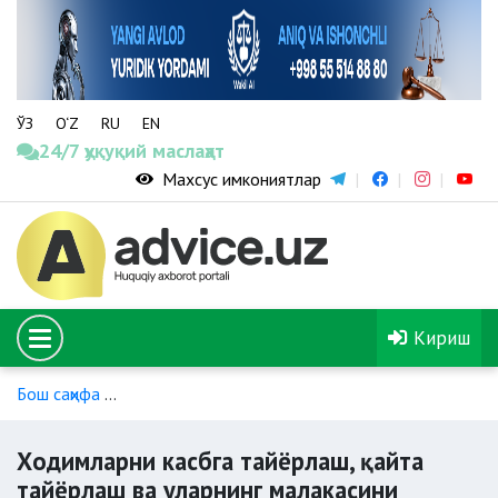
ЎЗ
O‘Z
RU
EN
24/7 ҳуқуқий маслаҳат
Махсус имкониятлар
Кириш
Бош саҳифа
Ходимларни касбга тайёрлаш, қайта тайёрлаш 
Ходимларни касбга тайёрлаш, қайта
тайёрлаш ва уларнинг малакасини