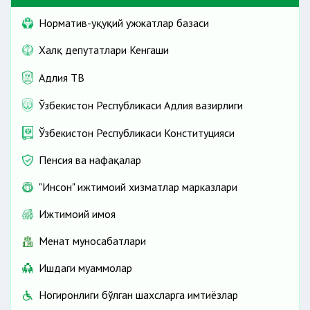
Норматив-ҳуқуқий ҳужжатлар базаси
Халқ депутатлари Кенгаши
Адлия ТВ
Ўзбекистон Республикаси Адлия вазирлиги
Ўзбекистон Республикаси Конституцияси
Пенсия ва нафақалар
"Инсон" ижтимоий хизматлар марказлари
Ижтимоий ҳимоя
Меҳнат муносабатлари
Ишдаги муаммолар
Ногиронлиги бўлган шахсларга имтиёзлар