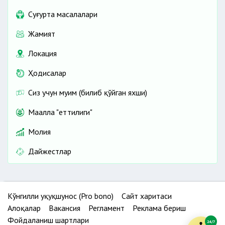
Cуғурта масалалари
Жамият
Локация
Ҳодисалар
Сиз учун муҳим (билиб қўйган яхши)
Маҳалла "еттилиги"
Молия
Дайжестлар
Кўнгилли ҳуқуқшунос (Pro bono)
Сайт харитаси
Алоқалар
Вакансия
Регламент
Реклама бериш
Фойдаланиш шартлари
24/7