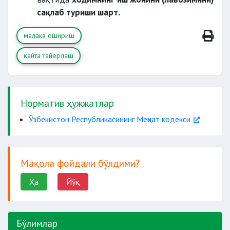
сақлаб туриши шарт.
малака ошириш
қайта тайёрлаш
Норматив ҳужжатлар
Ўзбекистон Республикасининг Меҳнат кодекси
Мақола фойдали бўлдими?
Ҳа
Йўқ
Бўлимлар