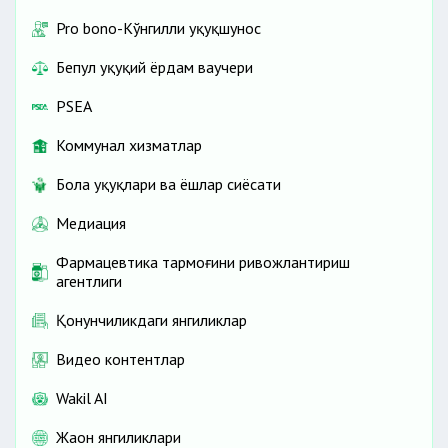
Pro bono-Кўнгилли ҳуқуқшунос
Бепул ҳуқуқий ёрдам ваучери
PSEA
Коммунал хизматлар
Бола ҳуқуқлари ва ёшлар сиёсати
Медиация
Фармацевтика тармоғини ривожлантириш
агентлиги
Қонунчиликдаги янгиликлар
Видео контентлар
Wakil AI
Жаҳон янгиликлари