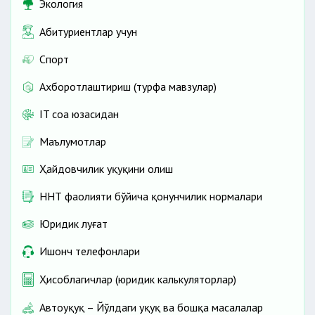
Экология
Абитуриентлар учун
Спорт
Ахборотлаштириш (турфа мавзулар)
IT соҳа юзасидан
Маълумотлар
Ҳайдовчилик ҳуқуқини олиш
ННТ фаолияти бўйича қонунчилик нормалари
Юридик луғат
Ишонч телефонлари
Ҳисоблагичлар (юридик калькуляторлар)
Автоҳуқуқ – Йўлдаги ҳуқуқ ва бошқа масалалар