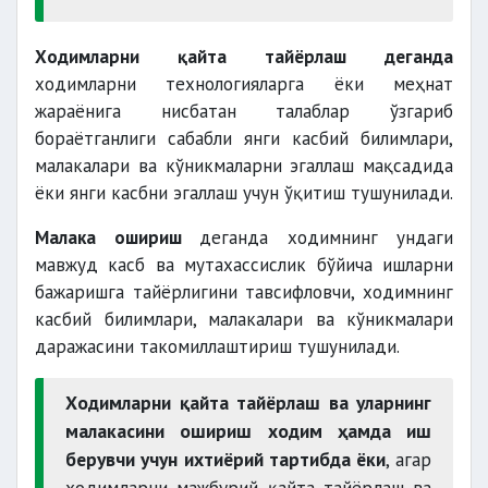
Ходимларни қайта тайёрлаш деганда
ходимларни технологияларга ёки меҳнат
жараёнига нисбатан талаблар ўзгариб
бораётганлиги сабабли янги касбий билимлари,
малакалари ва кўникмаларни эгаллаш мақсадида
ёки янги касбни эгаллаш учун ўқитиш тушунилади.
Малака ошириш
деганда ходимнинг ундаги
мавжуд касб ва мутахассислик бўйича ишларни
бажаришга тайёрлигини тавсифловчи, ходимнинг
касбий билимлари, малакалари ва кўникмалари
даражасини такомиллаштириш тушунилади.
Ходимларни қайта тайёрлаш ва уларнинг
малакасини ошириш ходим ҳамда иш
берувчи учун
ихтиёрий тартибда ёки
, агар
ходимларни мажбурий қайта тайёрлаш ва