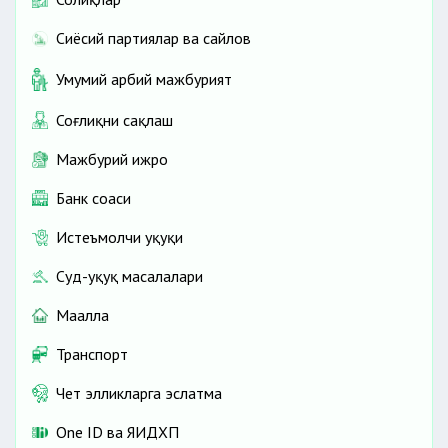
Сиёсий партиялар ва сайлов
Умумий ҳарбий мажбурият
Соғлиқни сақлаш
Мажбурий ижро
Банк соҳаси
Истеъмолчи ҳуқуқи
Суд-ҳуқуқ масалалари
Маҳалла
Транспорт
Чет элликларга эслатма
One ID ва ЯИДХП