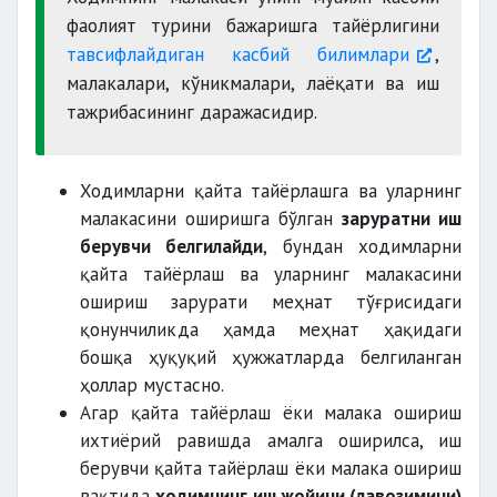
фаолият турини бажаришга тайёрлигини
тавсифлайдиган касбий билимлари
,
малакалари, кўникмалари, лаёқати ва иш
тажрибасининг даражасидир.
Ходимларни қайта тайёрлашга ва уларнинг
малакасини оширишга бўлган
заруратни иш
берувчи белгилайди
, бундан ходимларни
қайта тайёрлаш ва уларнинг малакасини
ошириш зарурати меҳнат тўғрисидаги
қонунчиликда ҳамда меҳнат ҳақидаги
бошқа ҳуқуқий ҳужжатларда белгиланган
ҳоллар мустасно.
Агар қайта тайёрлаш ёки малака ошириш
ихтиёрий равишда амалга оширилса, иш
берувчи қайта тайёрлаш ёки малака ошириш
вақтида
ходимнинг иш жойини (лавозимини)