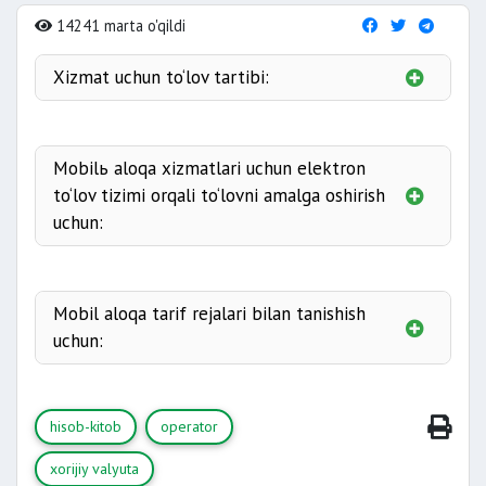
14241 marta o'qildi
Xizmat uchun to‘lov tartibi:
naqd pul
pul o‘tkazish yo‘li
bilan
avans
kredit shakli
Mobilь aloqa xizmatlari uchun elektron
to‘lov tizimi orqali to‘lovni amalga oshirish
xorijiy valyutadan
uchun:
Upay
ushbu havolaga
murojaat qilishi mumkin
Click
ushbu havolaga
Payme
ushbu havolaga
Mobil aloqa tarif rejalari bilan tanishish
Paynet
ushbu havolaga
uchun:
UMS
ushbu havolaga
Beeline
ushbu havolaga
Ucell
ushbu havolaga
hisob-kitob
operator
Perfectum
ushbu havolaga
Uzmobile
ushbu havolaga
xorijiy valyuta