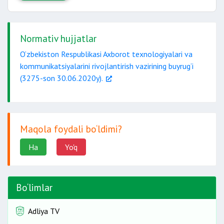
Normativ hujjatlar
O‘zbekiston Respublikasi Axborot texnologiyalari va
kommunikatsiyalarini rivojlantirish vazirining buyrug‘i
(3275-son 30.06.2020y).
Maqola foydali bo‘ldimi?
Ha
Yo'q
Bo‘limlar
Adliya TV