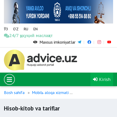
ЎЗ
O‘Z
RU
EN
24/7 ҳуқуқий маслаҳат
Maxsus imkoniyatlar
Kirish
Bosh sahifa
Mobilь aloqa xizmati
Hisob-kitob va tariflar
Hisob-kitob va tariflar