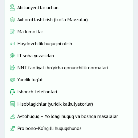
Abituriyentlar uchun
Axborotlashtirish (turfa Mavzular)
Ma’lumotlar
Haydovchilik huquqini olish
IT soha yuzasidan
NNT faoliyati bo'yicha qonunchilik normalari
Yuridik lug‘at
Ishonch telefonlari
Hisoblagichlar (yuridik kalkulyatorlar)
Avtohuquq – Yo‘ldagi huquq va boshqa masalalar
Pro bono-Ko‘ngilli huquqshunos