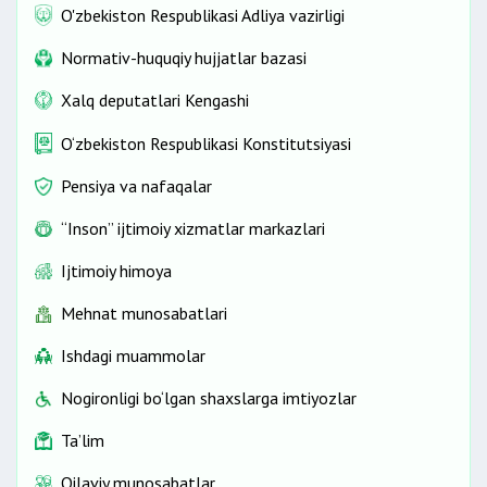
O'zbekiston Respublikasi Adliya vazirligi
Normativ-huquqiy hujjatlar bazasi
Xalq deputatlari Kengashi
O‘zbekiston Respublikasi Konstitutsiyasi
Pensiya va nafaqalar
“Inson” ijtimoiy xizmatlar markazlari
Ijtimoiy himoya
Mehnat munosabatlari
Ishdagi muammolar
Nogironligi bo‘lgan shaxslarga imtiyozlar
Ta’lim
Oilaviy munosabatlar