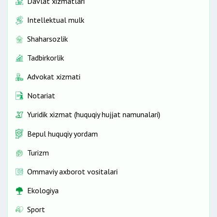
Davlat xizmatlari
Intellektual mulk
Shaharsozlik
Tadbirkorlik
Advokat xizmati
Notariat
Yuridik xizmat (huquqiy hujjat namunalari)
Bepul huquqiy yordam
Turizm
Ommaviy axborot vositalari
Ekologiya
Sport