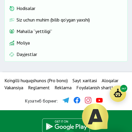
Hodisalar
Siz uchun muhim (bilib qo‘ygan yaxshi)
Mahalla “yettiligi”
Moliya
Dayjestlar
Ko‘ngilli huquqshunos (Pro bono)
Sayt xaritasi
Aloqalar
Vakansiya
Reglament
Reklama
Foydalanish shartlari
24/7
Кузатиб боринг: