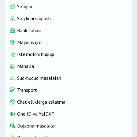
Soliqlar
Sog‘liqni saqlash
Bank sohasi
Majburiy ijro
Iste’molchi huquqi
Mahalla
Sud-huquq masalalari
Transport
Chet elliklarga eslatma
One ID vа YaIDXP
Bojxona masalalar