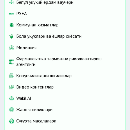
Бепул ҳуқуқий ёрдам ваучери
PSEA
Коммунал хизматлар
Бола ҳуқуқлари ва ёшлар сиёсати
Медиация
Фармацевтика тармоғини ривожлантириш
агентлиги
Қонунчиликдаги янгиликлар
Видео контентлар
Wakil AI
Жаҳон янгиликлари
Cуғурта масалалари