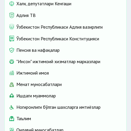
Халқ депутатлари Кенгаши
Адлия ТВ
Ўзбекистон Республикаси Адлия вазирлиги
Ўзбекистон Республикаси Конституцияси
Пенсия ва нафақалар
"Инсон" ижтимоий хизматлар марказлари
Ижтимоий ҳимоя
Меҳнат муносабатлари
Ишдаги муаммолар
Ногиронлиги бўлган шахсларга имтиёзлар
Таълим
Оилавий муносабатлар