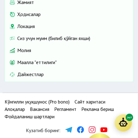
Жамият
Ҳодисалар
Локация
Сиз учун муҳим (билиб қўйган яхши)
Молия
Маҳалла "еттилиги"
Дайжестлар
Кўнгилли ҳуқуқшунос (Pro bono)
Сайт харитаси
Алоқалар
Вакансия
Регламент
Реклама бериш
Фойдаланиш шартлари
24/7
Кузатиб боринг: