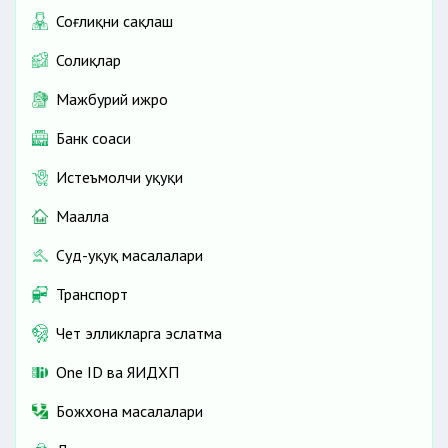
Соғлиқни сақлаш
Солиқлар
Мажбурий ижро
Банк соҳаси
Истеъмолчи ҳуқуқи
Маҳалла
Суд-ҳуқуқ масалалари
Транспорт
Чет элликларга эслатма
One ID ва ЯИДХП
Божхона масалалари