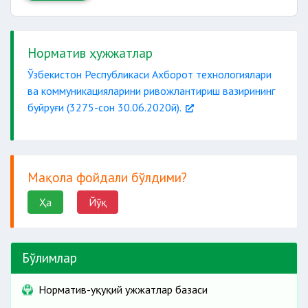
Норматив ҳужжатлар
Ўзбекистон Республикаси Ахборот технологиялари
ва коммуникацияларини ривожлантириш вазирининг
буйруғи (3275-сон 30.06.2020й).
Мақола фойдали бўлдими?
Ҳа
Йўқ
Бўлимлар
Норматив-ҳуқуқий ҳужжатлар базаси