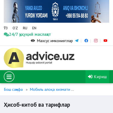
ЎЗ
O‘Z
RU
EN
24/7 ҳуқуқий маслаҳат
Махсус имкониятлар
Кириш
Бош саҳифа
Мобиль алоқа хизмати
Ҳисоб-китоб ва тар
Ҳисоб-китоб ва тарифлар