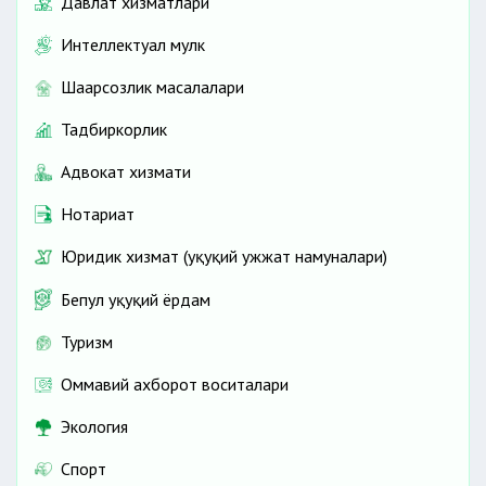
Давлат хизматлари
Интеллектуал мулк
Шаҳарсозлик масалалари
Тадбиркорлик
Адвокат хизмати
Нотариат
Юридик хизмат (ҳуқуқий ҳужжат намуналари)
Бепул ҳуқуқий ёрдам
Туризм
Оммавий ахборот воситалари
Экология
Спорт