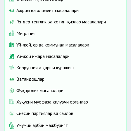
Ажрим ва алимент масалалари
Гендер тенглик ва хотин-қизлар масалалари
Миграция
Уй-жой, ер ва коммунал масалалари
Уй-жой ижара масалалари
Коррупцияга қарши курашиш
Ватандошлар
Фуқаролик масалалари
Ҳуқуқни муҳофаза қилувчи органлар
Сиёсий партиялар ва сайлов
Умумий ҳарбий мажбурият