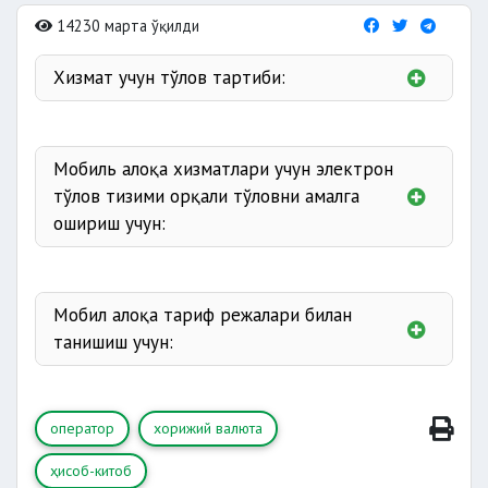
14230 марта ўқилди
Хизмат учун тўлов тартиби:
нақд пул
пул ўтказиш йўли
билан
аванс
кредит шакли
Мобиль алоқа хизматлари учун электрон
тўлов тизими орқали тўловни амалга
хорижий валютадан
ошириш учун:
Upay
ушбу ҳаволага
мурожаат қилиши мумкин
Click
ушбу ҳаволага
Payme
ушбу ҳаволага
Мобил алоқа тариф режалари билан
Paynet
ушбу ҳаволага
танишиш учун:
UMS
ушбу ҳаволага
Beeline
ушбу ҳаволага
Ucell
ушбу ҳаволага
оператор
хорижий валюта
Perfectum
ушбу ҳаволага
Uzmobile
ушбу ҳаволага
ҳисоб-китоб