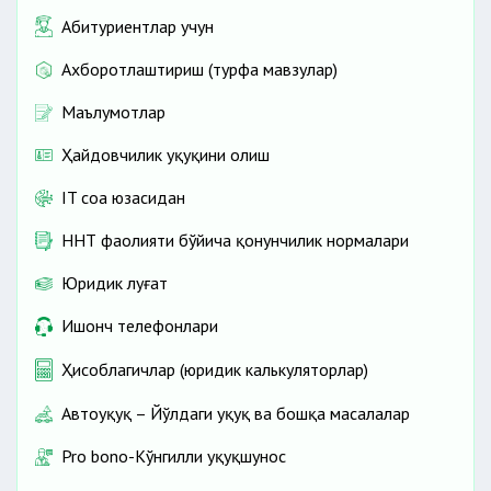
Абитуриентлар учун
Ахборотлаштириш (турфа мавзулар)
Маълумотлар
Ҳайдовчилик ҳуқуқини олиш
IT соҳа юзасидан
ННТ фаолияти бўйича қонунчилик нормалари
Юридик луғат
Ишонч телефонлари
Ҳисоблагичлар (юридик калькуляторлар)
Автоҳуқуқ – Йўлдаги ҳуқуқ ва бошқа масалалар
Pro bono-Кўнгилли ҳуқуқшунос