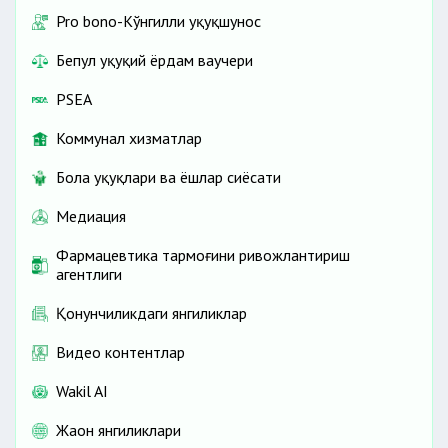
Pro bono-Кўнгилли ҳуқуқшунос
Бепул ҳуқуқий ёрдам ваучери
PSEA
Коммунал хизматлар
Бола ҳуқуқлари ва ёшлар сиёсати
Медиация
Фармацевтика тармоғини ривожлантириш
агентлиги
Қонунчиликдаги янгиликлар
Видео контентлар
Wakil AI
Жаҳон янгиликлари