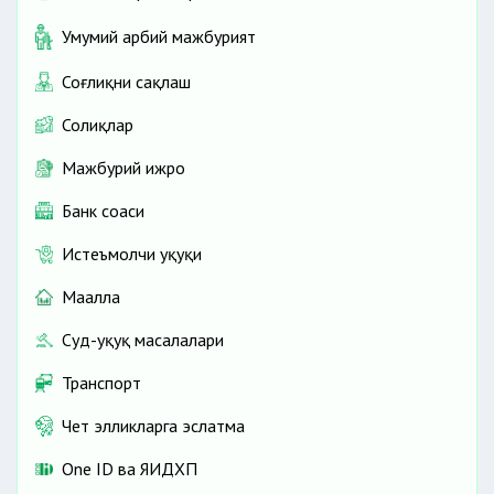
Умумий ҳарбий мажбурият
Соғлиқни сақлаш
Солиқлар
Мажбурий ижро
Банк соҳаси
Истеъмолчи ҳуқуқи
Маҳалла
Суд-ҳуқуқ масалалари
Транспорт
Чет элликларга эслатма
One ID ва ЯИДХП