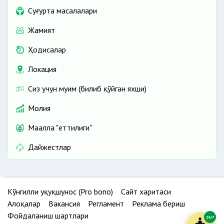
Cуғурта масалалари
Жамият
Ҳодисалар
Локация
Сиз учун муҳим (билиб қўйган яхши)
Молия
Маҳалла "еттилиги"
Дайжестлар
Кўнгилли ҳуқуқшунос (Pro bono)
Сайт харитаси
Алоқалар
Вакансия
Регламент
Реклама бериш
Фойдаланиш шартлари
24/7