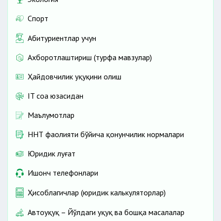
Спорт
Абитуриентлар учун
Ахборотлаштириш (турфа мавзулар)
Ҳайдовчилик ҳуқуқини олиш
IT соҳа юзасидан
Маълумотлар
ННТ фаолияти бўйича қонунчилик нормалари
Юридик луғат
Ишонч телефонлари
Ҳисоблагичлар (юридик калькуляторлар)
Автоҳуқуқ – Йўлдаги ҳуқуқ ва бошқа масалалар