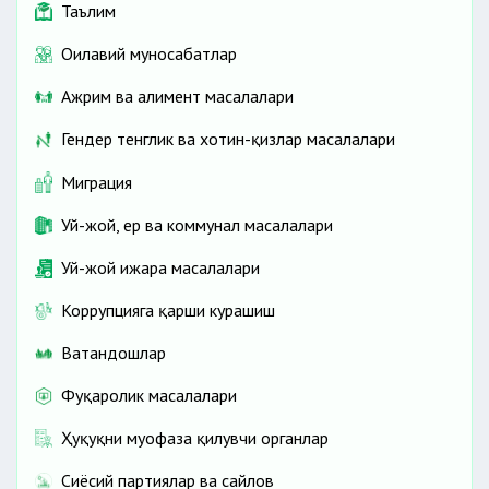
Таълим
Оилавий муносабатлар
Ажрим ва алимент масалалари
Гендер тенглик ва хотин-қизлар масалалари
Миграция
Уй-жой, ер ва коммунал масалалари
Уй-жой ижара масалалари
Коррупцияга қарши курашиш
Ватандошлар
Фуқаролик масалалари
Ҳуқуқни муҳофаза қилувчи органлар
Сиёсий партиялар ва сайлов