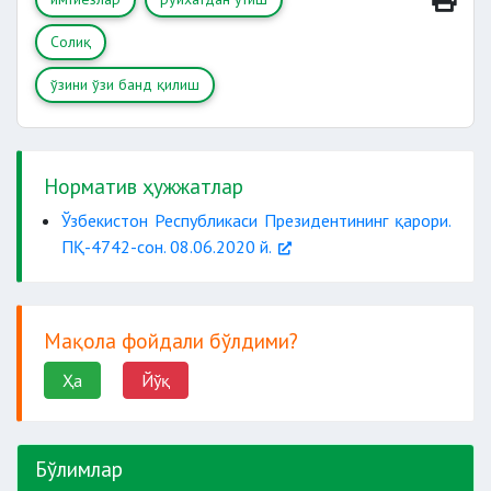
Солиқ
ўзини ўзи банд қилиш
Норматив ҳужжатлар
Ўзбекистон Республикаси Президентининг қарори.
ПҚ-4742-сон. 08.06.2020 й.
Мақола фойдали бўлдими?
Ҳа
Йўқ
Бўлимлар