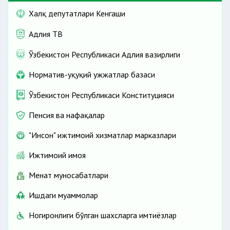
Халқ депутатлари Кенгаши
Адлия ТВ
Ўзбекистон Республикаси Адлия вазирлиги
Норматив-ҳуқуқий ҳужжатлар базаси
Ўзбекистон Республикаси Конституцияси
Пенсия ва нафақалар
"Инсон" ижтимоий хизматлар марказлари
Ижтимоий ҳимоя
Меҳнат муносабатлари
Ишдаги муаммолар
Ногиронлиги бўлган шахсларга имтиёзлар