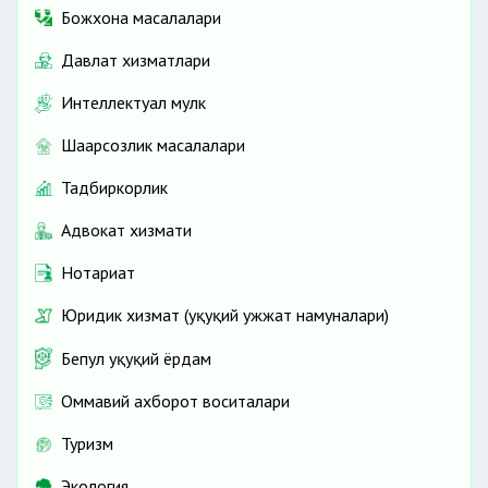
Божхона масалалари
Давлат хизматлари
Интеллектуал мулк
Шаҳарсозлик масалалари
Тадбиркорлик
Адвокат хизмати
Нотариат
Юридик хизмат (ҳуқуқий ҳужжат намуналари)
Бепул ҳуқуқий ёрдам
Оммавий ахборот воситалари
Туризм
Экология