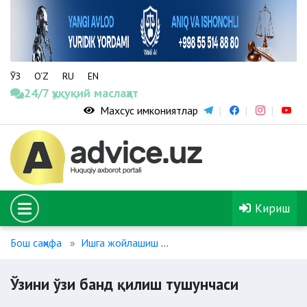
ЎЗ
O‘Z
RU
EN
24/7 ҳуқуқий маслаҳат
Махсус имкониятлар
Кириш
Бош саҳифа
Ишга жойлашиш
Ўзини ўзи банд қилиш туш
Ўзини ўзи банд қилиш тушунчаси