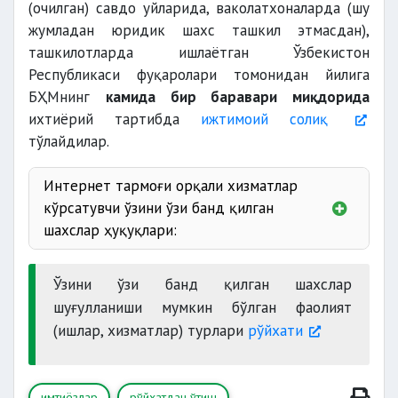
(очилган) савдо уйларида, ваколатхоналарда (шу
жумладан юридик шахс ташкил этмасдан),
ташкилотларда ишлаётган Ўзбекистон
Республикаси фуқаролари томонидан йилига
БҲМнинг
камида бир баравари миқдорида
ихтиёрий тартибда
ижтимоий солиқ
тўлайдилар.
Интернет тармоғи орқали хизматлар
кўрсатувчи ўзини ўзи банд қилган
шахслар ҳуқуқлари:
Ўзини ўзи банд қилган шахслар
шуғулланиши мумкин бўлган фаолият
(ишлар, хизматлар) турлари
рўйхати
имтиёзлар
рўйхатдан ўтиш