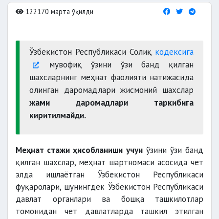
122170 марта ўқилди
Ўзбекистон Республикаси Солиқ
кодексига
мувофиқ ўзини ўзи банд қилган
шахсларнинг меҳнат фаолияти натижасида
олинган даромадлари жисмоний шахслар
жами даромадлари таркибига
киритилмайди.
Меҳнат стажи ҳисобланиши учун
ўзини ўзи банд
қилган шахслар, меҳнат шартномаси асосида чет
элда ишлаётган Ўзбекистон Республикаси
фуқаролари, шунингдек Ўзбекистон Республикаси
давлат органлари ва бошқа ташкилотлар
томонидан чет давлатларда ташкил этилган