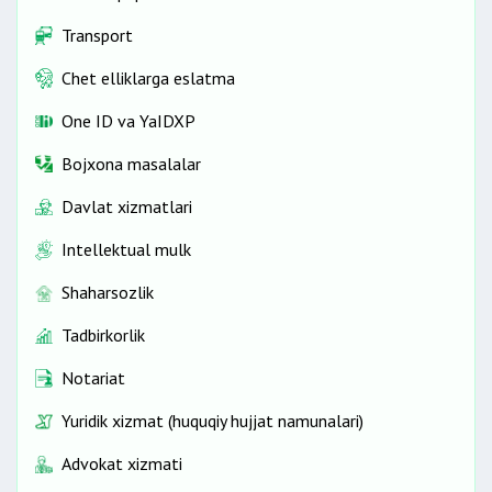
Transport
Chet elliklarga eslatma
One ID vа YaIDXP
Bojxona masalalar
Davlat xizmatlari
Intellektual mulk
Shaharsozlik
Tadbirkorlik
Notariat
Yuridik xizmat (huquqiy hujjat namunalari)
Advokat xizmati