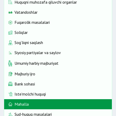
Huquqni muhozafa qiluvchi organlar
Vatandoshlar
Fuqarolik masalalari
Soliqlar
Sog‘liqni saqlash
Siyosiy partiyalar va saylov
Umumiy harbiy majburiyat
Majburiy ijro
Bank sohasi
Iste’molchi huquqi
Mahalla
Sud-huquq masalalari