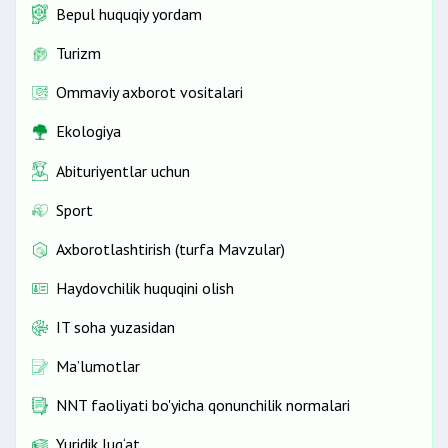
Bepul huquqiy yordam
Turizm
Ommaviy axborot vositalari
Ekologiya
Abituriyentlar uchun
Sport
Axborotlashtirish (turfa Mavzular)
Haydovchilik huquqini olish
IT soha yuzasidan
Ma’lumotlar
NNT faoliyati bo'yicha qonunchilik normalari
Yuridik lug‘at