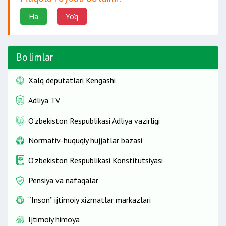
Ha
Yo'q
Bo‘limlar
Xalq deputatlari Kengashi
Adliya TV
O'zbekiston Respublikasi Adliya vazirligi
Normativ-huquqiy hujjatlar bazasi
O‘zbekiston Respublikasi Konstitutsiyasi
Pensiya va nafaqalar
“Inson” ijtimoiy xizmatlar markazlari
Ijtimoiy himoya