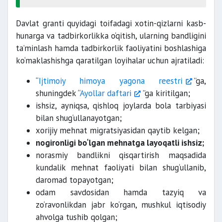
Davlat granti quyidagi toifadagi xotin-qizlarni kasb-
hunarga va tadbirkorlikka o‘qitish, ularning bandligini
ta’minlash hamda tadbirkorlik faoliyatini boshlashiga
ko‘maklashishga qaratilgan loyihalar uchun ajratiladi:
“
Ijtimoiy himoya yagona reestri
”ga,
shuningdek “
Ayollar daftari
”ga kiritilgan;
ishsiz, ayniqsa, qishloq joylarda bola tarbiyasi
bilan shug‘ullanayotgan;
xorijiy mehnat migratsiyasidan qaytib kelgan;
nogironligi bo‘lgan mehnatga layoqatli ishsiz;
norasmiy bandlikni qisqartirish maqsadida
kundalik mehnat faoliyati bilan shug‘ullanib,
daromad topayotgan;
odam savdosidan hamda tazyiq va
zo‘ravonlikdan jabr ko‘rgan, mushkul iqtisodiy
ahvolga tushib qolgan;