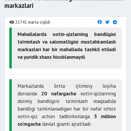
markazlari
31741 marta o'qildi
Mahallalarda xotin-qizlarning bandligini
ta’minlash va salomatligini mustahkamlash
markazlari har bir mahallada tashkil etiladi
va yuridik shaxs hisoblanmaydi
.
Markazlarda bitta ijtimoiy loyiha
doirasida
20 nafargacha
xotin-qizlarning
doimiy bandligini ta’minlash maqsadida
bandligi ta’minlanadigan har bir nafar ishsiz
xotin-qiz uchun tadbirkorlarga
3 million
so‘mgacha
davlat granti ajratiladi.