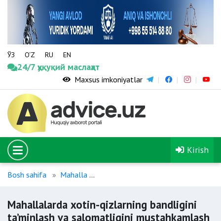
ЎЗ
O‘Z
RU
EN
24/7 ҳуқуқий маслаҳат
Maxsus imkoniyatlar
Kirish
Bosh sahifa
Mahalla
Mahallalarda xotin-qizlarning bandl
Mahallalarda xotin-qizlarning bandligini
ta’minlash va salomatligini mustahkamlash