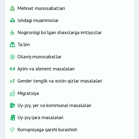
Mehnat munosabatlari
Ishdagi muammolar
Nogironligi bo‘lgan shaxslarga imtiyozlar
Ta’lim
Oilaviy munosabatlar
Ajrim va aliment masalalari
Gender tenglik va xotin-qizlar masalalari
Migratsiya
Uy-joy, yer va kommunal masalalari
Uy-joy ijara masalalari
Korrupsiyaga qarshi kurashish