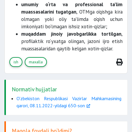
umumiy o‘rta va professional ta’lim
muassasalarini tugatgan
, OTMga o‘qishga kira
olmagan yoki oliy ta’limda o‘qish uchun
imkoniyati bo‘lmagan ishsiz xotin-qizlar;
muqaddam jinoiy javobgarlikka tortilgan
,
profilaktik ro‘yxatga olingan, jazoni ijro etish
muassasalaridan qaytib kelgan xotin-qizlar.
ish
maxalla
Normativ hujjatlar
O‘zbekiston Respublikasi Vazirlar Mahkamasining
qarori, 08.11.2022-yildagi 650-son
Maqola foydali bo‘ldimi?