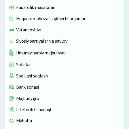
Fuqarolik masalalari
Huquqni muhozafa qiluvchi organlar
Vatandoshlar
Siyosiy partiyalar va saylov
Umumiy harbiy majburiyat
Soliqlar
Sog‘liqni saqlash
Bank sohasi
Majburiy ijro
Iste’molchi huquqi
Mahalla