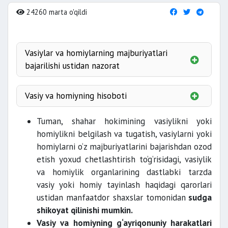
24260 marta o'qildi
Vasiylar va homiylarning majburiyatlari
bajarilishi ustidan nazorat
Vasiy va homiyning hisoboti
yashash joyidagi vasiylik va
Tuman, shahar hokimining vasiylikni yoki
homiylik organlari
homiylikni belgilash va tugatish, vasiylarni yoki
homiylarni o‘z majburiyatlarini bajarishdan ozod
etish yoxud chetlashtirish to‘g‘risidagi, vasiylik
va homiylik organlarining dastlabki tarzda
vasiy yoki homiy tayinlash haqidagi qarorlari
sudga shikoyat
ustidan manfaatdor shaxslar tomonidan
sudga
qilishga haqli.
shikoyat qilinishi mumkin.
Vasiy va homiyning g‘ayriqonuniy harakatlari