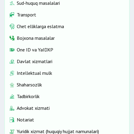
Sud-huquq masalalari
Transport
Chet elliklarga eslatma
Bojxona masalalar
One ID vа YaIDXP
Davlat xizmatlari
Intellektual mulk
Shaharsozlik
Tadbirkorlik
Advokat xizmati
Notariat
Yuridik xizmat (huquqiy hujjat namunalari)