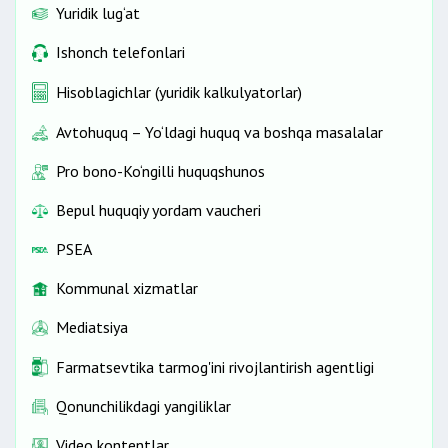
Yuridik lug‘at
Ishonch telefonlari
Hisoblagichlar (yuridik kalkulyatorlar)
Avtohuquq – Yo‘ldagi huquq va boshqa masalalar
Pro bono-Ko‘ngilli huquqshunos
Bepul huquqiy yordam vaucheri
PSEA
Kommunal xizmatlar
Mediatsiya
Farmatsevtika tarmog'ini rivojlantirish agentligi
Qonunchilikdagi yangiliklar
Video kontentlar