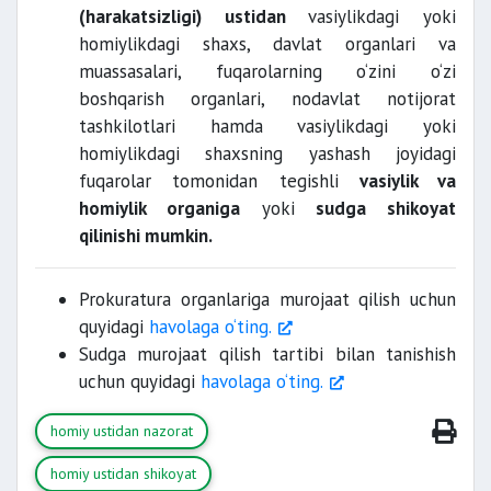
(harakatsizligi) ustidan
vasiylikdagi yoki
homiylikdagi shaxs, davlat organlari va
muassasalari, fuqarolarning o‘zini o‘zi
boshqarish organlari, nodavlat notijorat
tashkilotlari hamda vasiylikdagi yoki
homiylikdagi shaxsning yashash joyidagi
fuqarolar tomonidan tegishli
vasiylik va
homiylik organiga
yoki
sudga shikoyat
vasiylik va homiylik
qilinishi mumkin.
organlari
huquqni muhofaza qiluvchi
organlar
Prokuratura organlariga murojaat qilish uchun
quyidagi
havolaga o‘ting.
arur
Sudga murojaat qilish tartibi bilan tanishish
choralar ko‘rishi shart.
uchun quyidagi
havolaga o‘ting.
homiy ustidan nazorat
homiy ustidan shikoyat