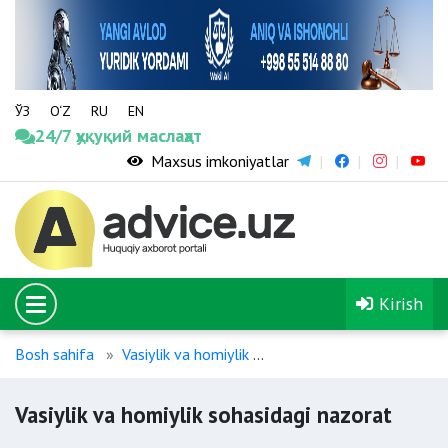
ЎЗ
O‘Z
RU
EN
24/7 ҳуқуқий маслаҳат
Maxsus imkoniyatlar
Kirish
Bosh sahifa
Vasiylik va homiylik
Vasiylik va homiylik soha
Vasiylik va homiylik sohasidagi nazorat