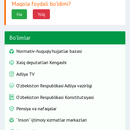
Maqola foydali bo‘ldimi?
Ha
Yo'q
Bo‘limlar
Normativ-huquqiy hujjatlar bazasi
Xalq deputatlari Kengashi
Adliya TV
O'zbekiston Respublikasi Adliya vazirligi
O‘zbekiston Respublikasi Konstitutsiyasi
Pensiya va nafaqalar
“Inson” ijtimoiy xizmatlar markazlari