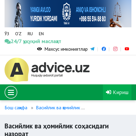
ЎЗ
O‘Z
RU
EN
24/7 ҳуқуқий маслаҳат
Махсус имкониятлар
Кириш
Бош саҳифа
Васийлик ва ҳомийлик
Васийлик ва ҳомийлик 
Васийлик ва ҳомийлик соҳасидаги
назорат