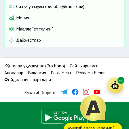
Сиз учун муҳим (билиб қўйган яхши)
Молия
Маҳалла "еттилиги"
Дайжестлар
Кўнгилли ҳуқуқшунос (Pro bono)
Сайт харитаси
Алоқалар
Вакансия
Регламент
Реклама бериш
Фойдаланиш шартлари
24/7
Кузатиб боринг:
Ҳуқуқий ёрдам керакми?