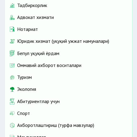
Тадбиркорлик
Адвокат хизмати
Нотариат
Юридик хизмат (ҳуқуқий ҳужжат намуналари)
Бепул ҳуқуқий ёрдам
Оммавий ахборот воситалари
Туризм
Экология
Абитуриентлар учун
Спорт
Ахборотлаштириш (турфа мавзулар)