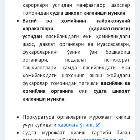
қилишга ҳақли.
қарорлари устидан манфаатдор шахслар
томонидан
судга шикоят қилиниши мумкин.
Васий ва ҳомийнинг ғайриқонуний
ҳаракатлари (ҳаракатсизлиги)
устидан
васийликдаги ёки ҳомийликдаги
шахс, давлат органлари ва муассасалари,
фуқароларнинг ўзини ўзи бошқариш
органлари, нодавлат нотижорат
ташкилотлари ҳамда васийликдаги ёки
ҳомийликдаги шахснинг яшаш жойидаги
фуқаролар томонидан тегишли
васийлик ва
васийлик ва
ҳомийлик органига
ёки
судга шикоят
ҳомийлик органлари
ҳуқуқни
қилиниши мумкин.
муҳофаза қилувчи органлар
Прокуратура органларига мурожаат қилиш
учун қуйидаги
ҳаволага ўтинг.
арур чоралар кўриши
Судга мурожаат қилиш тартиби билан
шарт.