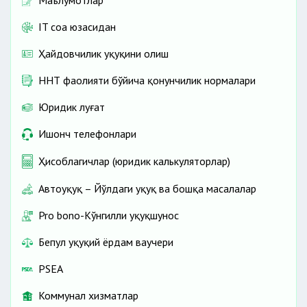
Маълумотлар
IT соҳа юзасидан
Ҳайдовчилик ҳуқуқини олиш
ННТ фаолияти бўйича қонунчилик нормалари
Юридик луғат
Ишонч телефонлари
Ҳисоблагичлар (юридик калькуляторлар)
Автоҳуқуқ – Йўлдаги ҳуқуқ ва бошқа масалалар
Pro bono-Кўнгилли ҳуқуқшунос
Бепул ҳуқуқий ёрдам ваучери
PSEA
Коммунал хизматлар