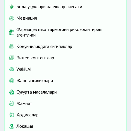
Бола ҳуқуқлари ва ёшлар сиёсати
Медиация
Фармацевтика тармоғини ривожлантириш
агентлиги
Қонунчиликдаги янгиликлар
Видео контентлар
Wakil AI
Жаҳон янгиликлари
Cуғурта масалалари
Жамият
Ҳодисалар
Локация