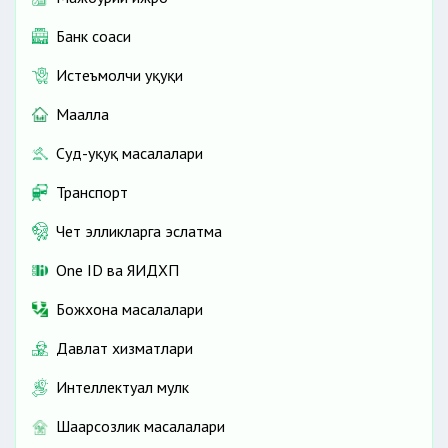
Банк соҳаси
Истеъмолчи ҳуқуқи
Маҳалла
Суд-ҳуқуқ масалалари
Транспорт
Чет элликларга эслатма
One ID ва ЯИДХП
Божхона масалалари
Давлат хизматлари
Интеллектуал мулк
Шаҳарсозлик масалалари