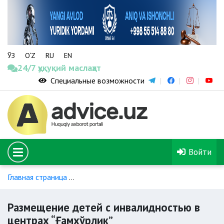
ЎЗ
O‘Z
RU
EN
24/7 ҳуқуқий маслаҳат
Специальные возможности
Войти
Главная страница
Социальное обслуживание и иные виды 
Размещение детей с инвалидностью в
центрах “Ғамхўрлик”