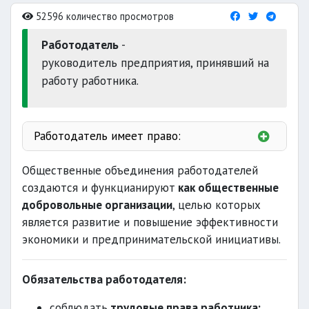
52596 количество просмотров
Работодатель
-
руководитель предприятия, принявший на
работу работника.
Работодатель имеет право:
управлять предприятием
Общественные объединения работодателей
создаются и функцианируют
как общественные
добровольные организации
, целью которых
трудовые договоры
является развитие и повышение эффективности
требовать от работника
экономики и предпринимательской инициативы.
в
Обязательства работодателя:
общественные объединения
соблюдать
трудовые права работника;