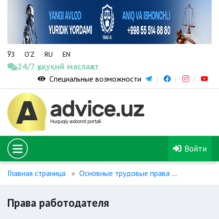
ЎЗ
O‘Z
RU
EN
24/7 ҳуқуқий маслаҳат
Специальные возможности
Войти
Главная страница
Основные трудовые права
Права ра
Права работодателя