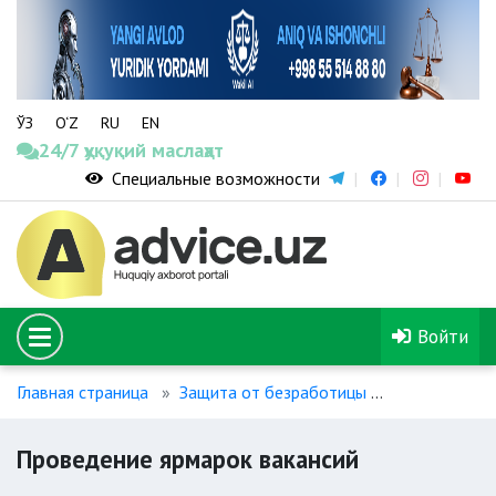
ЎЗ
O‘Z
RU
EN
24/7 ҳуқуқий маслаҳат
Специальные возможности
Войти
Главная страница
Защита от безработицы
Проведение 
Проведение ярмарок вакансий