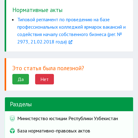
Нормативные акты
Типовой регламент по проведению на базе
профессиональных колледжей ярмарок вакансий и
содействия началу собственного бизнеса (рег. №
2973, 21.02.2018 года)
может нанести
материальный вред гражданам и
Это статья была полезной?
организациям
с
Да
Нет
животными
находиться в состоянии
Разделы
интеллектуальную
Министерство юстиции Республики Узбекистан
деятельность человека.
База нормативно-правовых актов