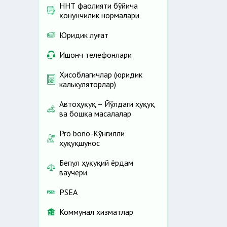
ННТ фаолияти бўйича
қонунчилик нормалари
Юридик луғат
Ишонч телефонлари
Ҳисоблагичлар (юридик
калькуляторлар)
Автоҳуқуқ – Йўлдаги ҳуқуқ
ва бошқа масалалар
Pro bono-Кўнгилли
ҳуқуқшунос
Бепул ҳуқуқий ёрдам
ваучери
PSEA
Коммунал хизматлар