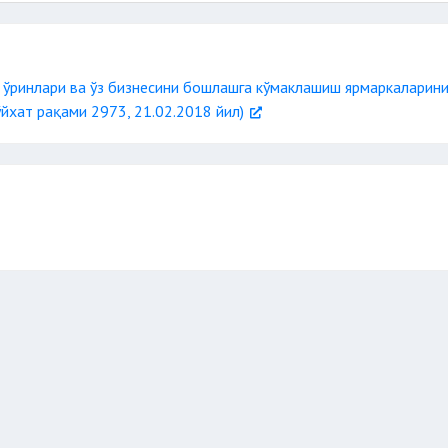
қуроллар
заҳарли моддалар
 ўринлари ва ўз бизнесини бошлашга кўмаклашиш ярмаркаларин
дий зарар етказиши мумкин
йхат рақами 2973, 21.02.2018 йил)
нлар билан келиш
моддаларни истеъмол қи
ҳолатда бўлиш.