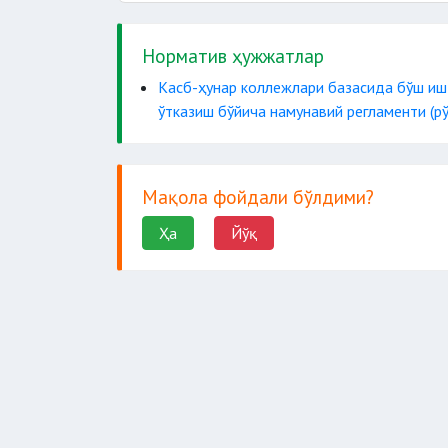
ўқ-дорилар
Норматив ҳужжатлар
Касб-ҳунар коллежлари базасида бўш иш
мод
ўтказиш бўйича намунавий регламенти (рў
ҳайво
маст ҳолатда
Мақола фойдали бўлдими?
Ҳа
Йўқ