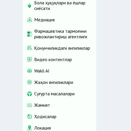
Бола ҳуқуқлари ва ёшлар
сиёсати
Медиация
Фармацевтика тармоғини
ривожлантириш агентлиги
Қонунчиликдаги янгиликлар
Видео контентлар
Wakil AI
Жаҳон янгиликлари
Cуғурта масалалари
Жамият
Ҳодисалар
Локация