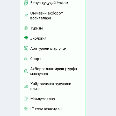
Бепул ҳуқуқий ёрдам
Оммавий ахборот
воситалари
Туризм
Экология
Абитуриентлар учун
Спорт
Ахборотлаштириш (турфа
мавзулар)
Ҳайдовчилик ҳуқуқини
олиш
Маълумотлар
IT соҳа юзасидан