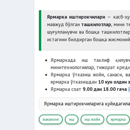
Ярмарка иштирокчилари
— касб-ҳ
мавжуд бўлган
ташкилотлар
, мини 
шуғулланувчи ва бошқа ташкилотла
истагини билдирган бошқа жисмоний
Ярмаркада иш таклиф қилув
минитехнологиялар, тижорат кред
Ярмарка ўтказиш жойи, санаси, в
ярмарка ўтказишдан
10 кун олдин 
Ярмарка соат
9.00 дан 18.00 гача
Ярмарка иштирокчиларига қуйидагила
вакансия
иш
иш жойи
ярмарка