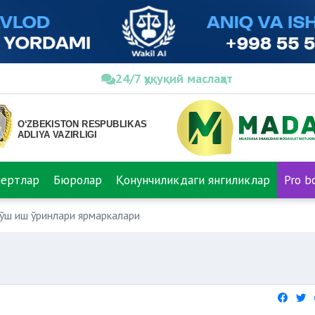
24/7 ҳуқуқий маслаҳат
пертлар
Бюролар
Қонунчиликдаги янгиликлар
Pro b
ўш иш ўринлари ярмаркалари