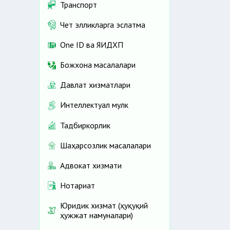
Транспорт
Чет элликларга эслатма
One ID ва ЯИДХП
Божхона масалалари
Давлат хизматлари
Интеллектуал мулк
Тадбиркорлик
Шаҳарсозлик масалалари
Адвокат хизмати
Нотариат
Юридик хизмат (ҳуқуқий
ҳужжат намуналари)