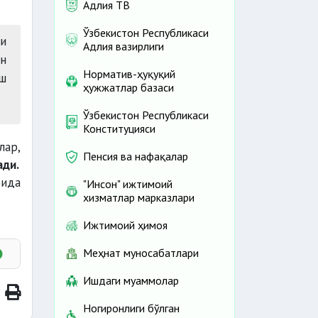
Адлия ТВ
Ўзбекистон Республикаси
ри
Адлия вазирлиги
ан
Норматив-ҳуқуқий
иш
ҳужжатлар базаси
Ўзбекистон Республикаси
Конституцияси
ар,
Пенсия ва нафақалар
ади.
рида
"Инсон" ижтимоий
хизматлар марказлари
Ижтимоий ҳимоя
Меҳнат муносабатлари
Ишдаги муаммолар
Ногиронлиги бўлган