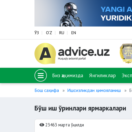
ЎЗ
O‘Z
RU
EN
Биз ҳақимизда
Янгиликлар
Экс
Бош саҳифа
Ишсизликдан ҳимояланиш
Б
Бўш иш ўринлари ярмаркалари
23463 марта ўқилди