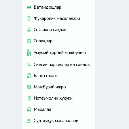
Ватандошлар
Фуқаролик масалалари
Соғлиқни сақлаш
Солиқлар
Умумий ҳарбий мажбурият
Сиёсий партиялар ва сайлов
Банк соҳаси
Мажбурий ижро
Истеъмолчи ҳуқуқи
Маҳалла
Суд-ҳуқуқ масалалари