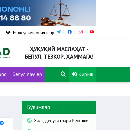
Махсус имкониятлар
ҲУҚУҚИЙ МАСЛАҲАТ -
БЕПУЛ, ТЕЗКОР, ҲАММАГА!
ono
Бепул ваучер
Кириш
Бўлимлар
Халқ депутатлари Кенгаши