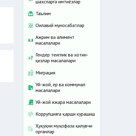
шахсларга имтиёзлар
Таълим
Оилавий муносабатлар
и
Ажрим ва алимент
масалалари
лиш
Гендер тенглик ва хотин-
қизлар масалалари
Миграция
Уй-жой, ер ва коммунал
масалалари
Уй-жой ижара масалалари
Коррупцияга қарши курашиш
Ҳуқуқни муҳофаза қилувчи
органлар