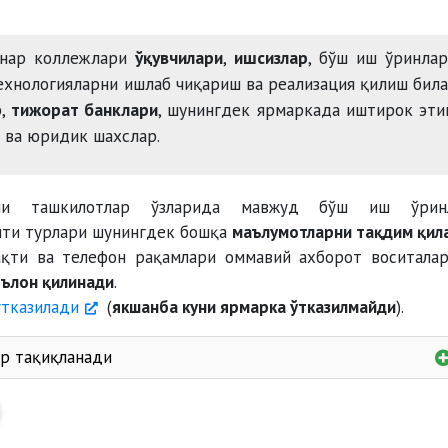
унар коллежлари
ўқувчилари
,
ишсизлар
, бўш иш ўринла
технологияларни ишлаб чиқариш ва реализация қилиш бил
р,
тижорат банклари
, шунингдек ярмаркада иштирок эт
 ва юридик шахслар.
чи ташкилотлар ўзларида мавжуд бўш иш ўринл
ити турлари шунингдек бошқа
маълумотларни тақдим қил
ақти ва телефон рақамлари оммавий ахборот воситала
эълон қилинади
.
ўтказилади
(
якшанба куни ярмарка ўтказилмайди
).
р тақиқланади
соғлиғига хавф туғдирувчи