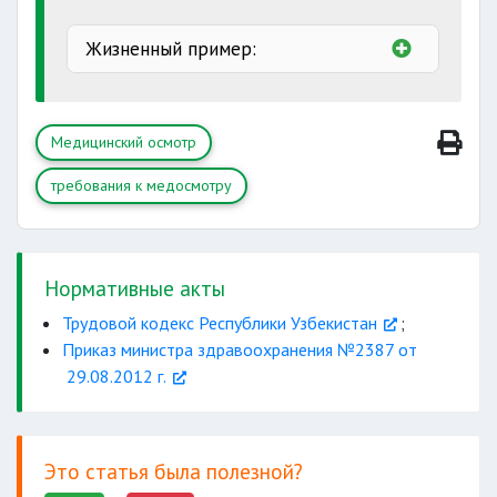
ограниченными
Жизненный пример:
неблагоприятными
с
движением транспорта
в пищевой
Медицинский осмотр
промышленности
требования к медосмотру
оказанием услуг населению
образовательных учреждений
Нормативные акты
Трудовой кодекс Республики Узбекистан
;
Приказ министра здравоохранения №2387 от
29.08.2012 г.
Это статья была полезной?