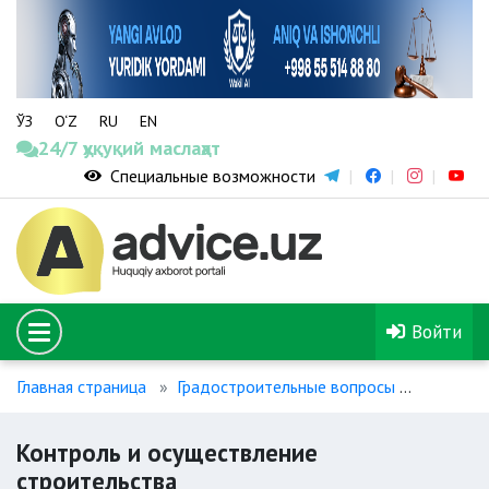
ЎЗ
O‘Z
RU
EN
24/7 ҳуқуқий маслаҳат
Специальные возможности
Войти
Главная страница
Градостроительные вопросы
Контрол
Контроль и осуществление
строительства