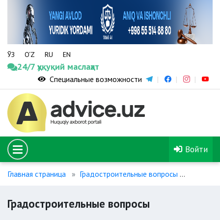
ЎЗ
O‘Z
RU
EN
24/7 ҳуқуқий маслаҳат
Специальные возможности
Войти
Главная страница
Градостроительные вопросы
Градост
Градостроительные вопросы