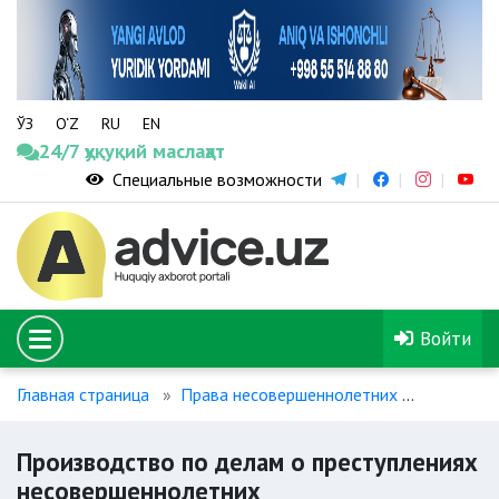
ЎЗ
O‘Z
RU
EN
24/7 ҳуқуқий маслаҳат
Специальные возможности
Войти
Главная страница
Права несовершеннолетних
Производ
Производство по делам о преступлениях
несовершеннолетних