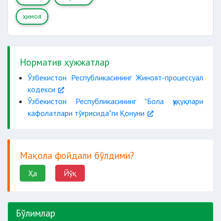
ҳимоя
Норматив ҳужжатлар
Ўзбекистон Республикасининг Жиноят-процессуал
кодекси
Ўзбекистон Республикасининг "Бола ҳуқуқлари
кафолатлари тўғрисида"ги Қонуни
Мақола фойдали бўлдими?
Ҳа
Йўқ
Бўлимлар