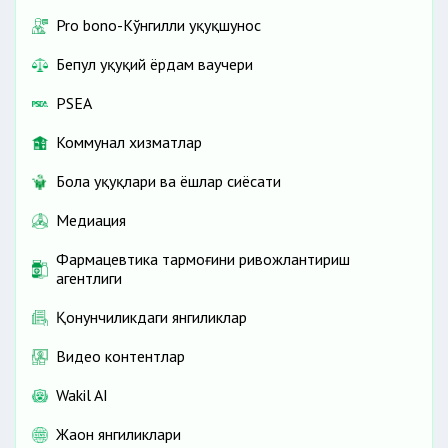
Pro bono-Кўнгилли ҳуқуқшунос
Бепул ҳуқуқий ёрдам ваучери
PSEA
Коммунал хизматлар
Бола ҳуқуқлари ва ёшлар сиёсати
Медиация
Фармацевтика тармоғини ривожлантириш
агентлиги
Қонунчиликдаги янгиликлар
Видео контентлар
Wakil AI
Жаҳон янгиликлари