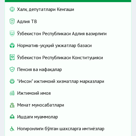
Халқ депутатлари Кенгаши
Адлия ТВ
Ўзбекистон Республикаси Адлия вазирлиги
Норматив-ҳуқуқий ҳужжатлар базаси
Ўзбекистон Республикаси Конституцияси
Пенсия ва нафақалар
"Инсон" ижтимоий хизматлар марказлари
Ижтимоий ҳимоя
Меҳнат муносабатлари
Ишдаги муаммолар
Ногиронлиги бўлган шахсларга имтиёзлар