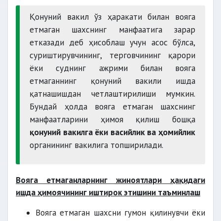
Қонуний вакил ўз ҳаракати билан вояга
етмаган шахснинг манфаатига зарар
етказади деб ҳисоблаш учун асос бўлса,
суриштирувчининг, терговчининг қарори
ёки суднинг ажрими билан вояга
етмаганнинг қонуний вакили ишда
қатнашишдан четлаштирилиши мумкин.
Бундай ҳолда вояга етмаган шахснинг
манфаатларини ҳимоя қилиш бошқа
қонуний вакилга ёки васийлик ва ҳомийлик
органининг вакилига топширилади.
Вояга етмаганларнинг жиноятлари ҳақидаги
ишда ҳимоячининг иштирок этишини таъминлаш
Вояга етмаган шахсни гумон қилинувчи ёки