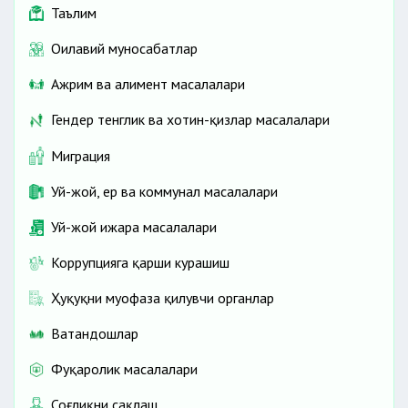
Таълим
Оилавий муносабатлар
Ажрим ва алимент масалалари
Гендер тенглик ва хотин-қизлар масалалари
Миграция
Уй-жой, ер ва коммунал масалалари
Уй-жой ижара масалалари
Коррупцияга қарши курашиш
Ҳуқуқни муҳофаза қилувчи органлар
Ватандошлар
Фуқаролик масалалари
Соғлиқни сақлаш