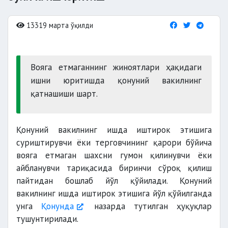
13319 марта ўқилди
Вояга етмаганнинг жиноятлари ҳақидаги
ишни юритишда қонуний вакилнинг
қатнашиши шарт.
Қонуний вакилнинг ишда иштирок этишига
суриштирувчи ёки терговчининг қарори бўйича
вояга етмаган шахсни гумон қилинувчи ёки
айбланувчи тариқасида биринчи сўроқ қилиш
пайтидан бошлаб йўл қўйилади. Қонуний
вакилнинг ишда иштирок этишига йўл қўйилганда
унга
Қонунда
назарда тутилган ҳуқуқлар
тушунтирилади.