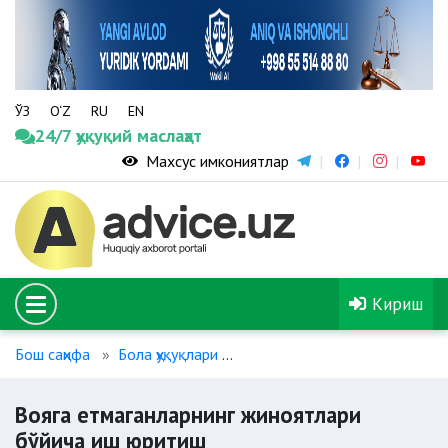
ЎЗ
O‘Z
RU
EN
24/7 ҳуқуқий маслаҳат
Махсус имкониятлар
Кириш
Бош саҳифа
Бола ҳуқуқлари
Вояга етмаганларнинг жиноя
Вояга етмаганларнинг жиноятлари
бўйича иш юритиш