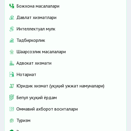
Божхона масалалари
Давлат хизматлари
Интеллектуал мулк
Тадбиркорлик
Шаҳарсозлик масалалари
Адвокат хизмати
Нотариат
Юридик хизмат (ҳуқуқий ҳужжат намуналари)
Бепул ҳуқуқий ёрдам
Оммавий ахборот воситалари
Туризм