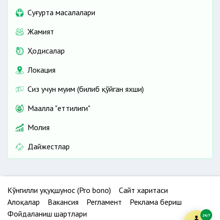
Cуғурта масалалари
Жамият
Ҳодисалар
Локация
Сиз учун муҳим (билиб қўйган яхши)
Маҳалла "еттилиги"
Молия
Дайжестлар
Кўнгилли ҳуқуқшунос (Pro bono)
Сайт харитаси
Алоқалар
Вакансия
Регламент
Реклама бериш
Фойдаланиш шартлари
24/7