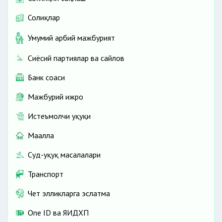
Солиқлар
Умумий ҳарбий мажбурият
Сиёсий партиялар ва сайлов
Банк соҳаси
Мажбурий ижро
Истеъмолчи ҳуқуқи
Маҳалла
Суд-ҳуқуқ масалалари
Транспорт
Чет элликларга эслатма
One ID ва ЯИДХП