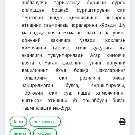
айбланувчи тариқасида биринчи сўроқ
қилишдан бошлаб, суриштирувчи ёки
терговчи ишда ҳимоячининг иштирок
этишини таъминлаш чораларини кўради. Шу
мақсадда вояга етмаган шахсга ва унинг
қонуний вакилига ўзлари хоҳлаган
ҳимоячини таклиф этиш ҳуқуқига эга
эканлиги тушунтирилади. Агар ҳимоячи
вояга етмаган шахснинг, унинг қонуний
вакилининг ёхуд бошқа шахсларнинг
топшириғи ёки розилиги билан
чақирилмаган бўлса, суриштирувчи,
терговчи ёки суд ишда ҳимоячининг
иштирок этишини ўз ташаббуси билан
таъминлашга мажбур.
бола
Бола ҳуқуқи
имтиёз
кафолат