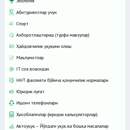
Экология
Абитуриентлар учун
Спорт
Ахборотлаштириш (турфа мавзулар)
Ҳайдовчилик ҳуқуқини олиш
Маълумотлар
IT соҳа юзасидан
ННТ фаолияти бўйича қонунчилик нормалари
Юридик луғат
Ишонч телефонлари
Ҳисоблагичлар (юридик калькуляторлар)
Автоҳуқуқ – Йўлдаги ҳуқуқ ва бошқа масалалар