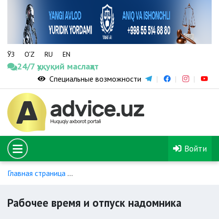
ЎЗ
O‘Z
RU
EN
24/7 ҳуқуқий маслаҳат
Специальные возможности
Войти
Главная страница
Правовое регулирование труда надомни
Рабочее время и отпуск надомника