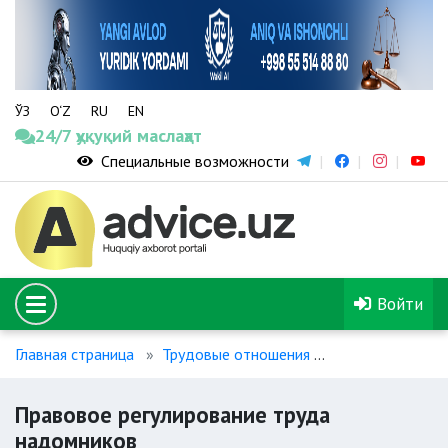
ЎЗ
O‘Z
RU
EN
24/7 ҳуқуқий маслаҳат
Специальные возможности
Войти
Главная страница
Трудовые отношения
Правовое регу
Правовое регулирование труда
надомников